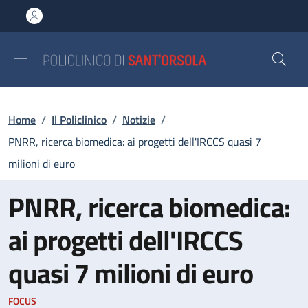
Salta al contenuto principale
Skip to footer content
Briciole di pane
Home
/
Il Policlinico
/
Notizie
/
PNRR, ricerca biomedica: ai progetti dell'IRCCS quasi 7
milioni di euro
PNRR, ricerca biomedica:
ai progetti dell'IRCCS
quasi 7 milioni di euro
FOCUS