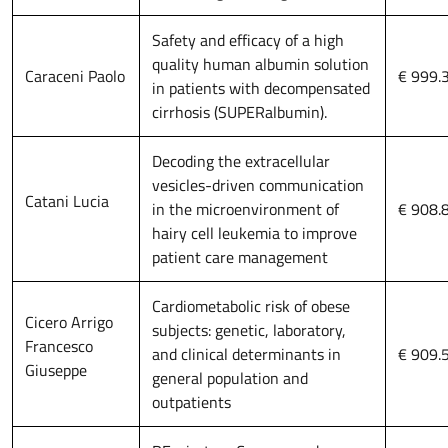
Safety and efficacy of a high
quality human albumin solution
Caraceni Paolo
€ 999.
in patients with decompensated
cirrhosis (SUPERalbumin).
Decoding the extracellular
vesicles-driven communication
Catani Lucia
in the microenvironment of
€ 908.
hairy cell leukemia to improve
patient care management
Cardiometabolic risk of obese
Cicero Arrigo
subjects: genetic, laboratory,
Francesco
and clinical determinants in
€ 909.
Giuseppe
general population and
outpatients