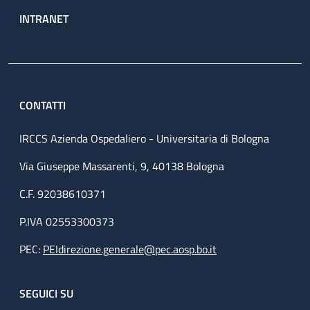
INTRANET
CONTATTI
IRCCS Azienda Ospedaliero - Universitaria di Bologna
Via Giuseppe Massarenti, 9, 40138 Bologna
C.F. 92038610371
P.IVA 02553300373
PEC:
PEIdirezione.generale@pec.aosp.bo.it
SEGUICI SU