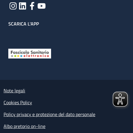
SCARICA L'APP
Useful links section
Small prints
Note legali
Cookies Policy
Policy privacy e protezione del dato personale
Albo pretorio on-line