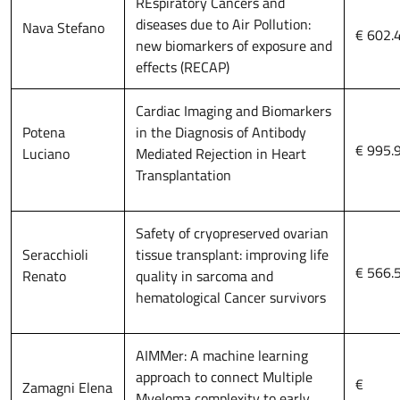
REspiratory Cancers and
diseases due to Air Pollution:
Nava Stefano
€ 602.
new biomarkers of exposure and
effects (RECAP)
Cardiac Imaging and Biomarkers
Potena
in the Diagnosis of Antibody
€ 995.
Luciano
Mediated Rejection in Heart
Transplantation
Safety of cryopreserved ovarian
Seracchioli
tissue transplant: improving life
€ 566.
Renato
quality in sarcoma and
hematological Cancer survivors
AIMMer: A machine learning
approach to connect Multiple
€
Zamagni Elena
Myeloma complexity to early