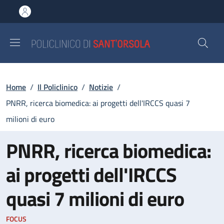
Salta al contenuto principale
Skip to footer content
Briciole di pane
Home
/
Il Policlinico
/
Notizie
/
PNRR, ricerca biomedica: ai progetti dell'IRCCS quasi 7
milioni di euro
PNRR, ricerca biomedica:
ai progetti dell'IRCCS
quasi 7 milioni di euro
FOCUS