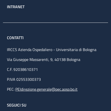
INTRANET
CONTATTI
IRCCS Azienda Ospedaliero - Universitaria di Bologna
Via Giuseppe Massarenti, 9, 40138 Bologna
C.F. 92038610371
P.IVA 02553300373
PEC:
PEIdirezione.generale@pec.aosp.bo.it
SEGUICI SU