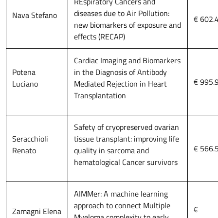
REspiratory Cancers and
diseases due to Air Pollution:
Nava Stefano
€ 602.
new biomarkers of exposure and
effects (RECAP)
Cardiac Imaging and Biomarkers
Potena
in the Diagnosis of Antibody
€ 995.
Luciano
Mediated Rejection in Heart
Transplantation
Safety of cryopreserved ovarian
Seracchioli
tissue transplant: improving life
€ 566.
Renato
quality in sarcoma and
hematological Cancer survivors
AIMMer: A machine learning
approach to connect Multiple
€
Zamagni Elena
Myeloma complexity to early