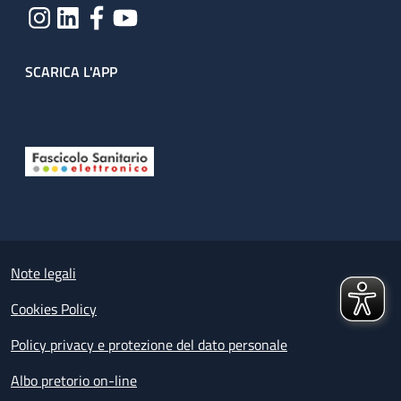
SCARICA L'APP
Useful links section
Small prints
Note legali
Cookies Policy
Policy privacy e protezione del dato personale
Albo pretorio on-line