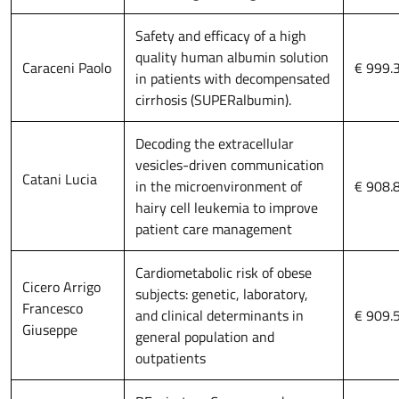
Safety and efficacy of a high
quality human albumin solution
Caraceni Paolo
€ 999.
in patients with decompensated
cirrhosis (SUPERalbumin).
Decoding the extracellular
vesicles-driven communication
Catani Lucia
in the microenvironment of
€ 908.
hairy cell leukemia to improve
patient care management
Cardiometabolic risk of obese
Cicero Arrigo
subjects: genetic, laboratory,
Francesco
and clinical determinants in
€ 909.
Giuseppe
general population and
outpatients