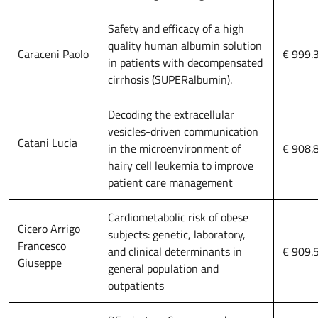
Safety and efficacy of a high
quality human albumin solution
Caraceni Paolo
€ 999.
in patients with decompensated
cirrhosis (SUPERalbumin).
Decoding the extracellular
vesicles-driven communication
Catani Lucia
in the microenvironment of
€ 908.
hairy cell leukemia to improve
patient care management
Cardiometabolic risk of obese
Cicero Arrigo
subjects: genetic, laboratory,
Francesco
and clinical determinants in
€ 909.
Giuseppe
general population and
outpatients