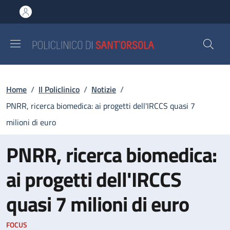
Salta al contenuto principale
Skip to footer content
Briciole di pane
Home
/
Il Policlinico
/
Notizie
/
PNRR, ricerca biomedica: ai progetti dell'IRCCS quasi 7
milioni di euro
PNRR, ricerca biomedica:
ai progetti dell'IRCCS
quasi 7 milioni di euro
FOCUS