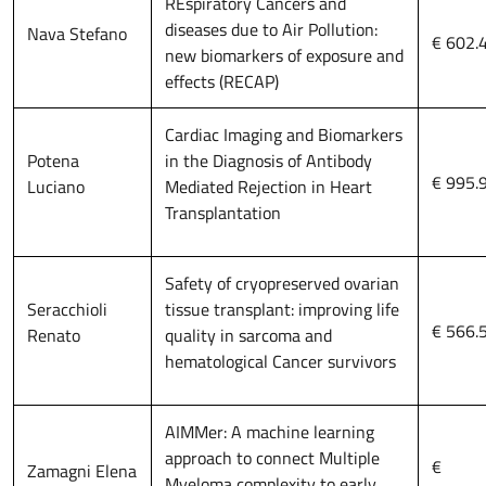
REspiratory Cancers and
diseases due to Air Pollution:
Nava Stefano
€ 602.
new biomarkers of exposure and
effects (RECAP)
Cardiac Imaging and Biomarkers
Potena
in the Diagnosis of Antibody
€ 995.
Luciano
Mediated Rejection in Heart
Transplantation
Safety of cryopreserved ovarian
Seracchioli
tissue transplant: improving life
€ 566.
Renato
quality in sarcoma and
hematological Cancer survivors
AIMMer: A machine learning
approach to connect Multiple
€
Zamagni Elena
Myeloma complexity to early