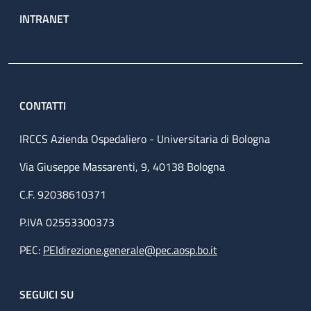
INTRANET
CONTATTI
IRCCS Azienda Ospedaliero - Universitaria di Bologna
Via Giuseppe Massarenti, 9, 40138 Bologna
C.F. 92038610371
P.IVA 02553300373
PEC:
PEIdirezione.generale@pec.aosp.bo.it
SEGUICI SU