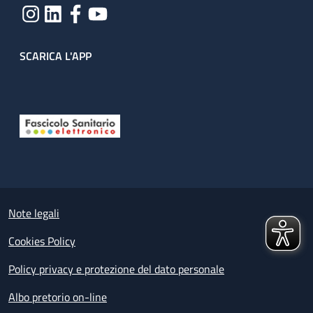
SCARICA L'APP
Useful links section
Small prints
Note legali
Cookies Policy
Policy privacy e protezione del dato personale
Albo pretorio on-line