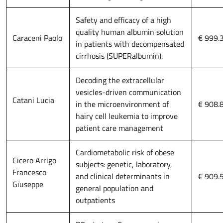
Safety and efficacy of a high
quality human albumin solution
Caraceni Paolo
€ 999.
in patients with decompensated
cirrhosis (SUPERalbumin).
Decoding the extracellular
vesicles-driven communication
Catani Lucia
in the microenvironment of
€ 908.
hairy cell leukemia to improve
patient care management
Cardiometabolic risk of obese
Cicero Arrigo
subjects: genetic, laboratory,
Francesco
and clinical determinants in
€ 909.
Giuseppe
general population and
outpatients