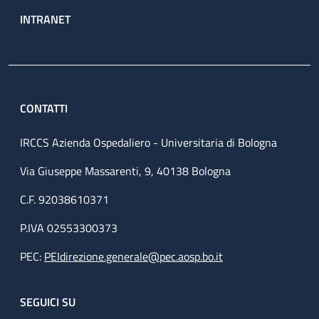
INTRANET
CONTATTI
IRCCS Azienda Ospedaliero - Universitaria di Bologna
Via Giuseppe Massarenti, 9, 40138 Bologna
C.F. 92038610371
P.IVA 02553300373
PEC:
PEIdirezione.generale@pec.aosp.bo.it
SEGUICI SU