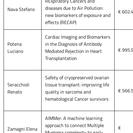
REspiratory Cancers and
diseases due to Air Pollution:
Nava Stefano
€ 602.
new biomarkers of exposure and
effects (RECAP)
Cardiac Imaging and Biomarkers
Potena
in the Diagnosis of Antibody
€ 995.
Luciano
Mediated Rejection in Heart
Transplantation
Safety of cryopreserved ovarian
Seracchioli
tissue transplant: improving life
€ 566.
Renato
quality in sarcoma and
hematological Cancer survivors
AIMMer: A machine learning
approach to connect Multiple
€
Zamagni Elena
Myeloma complexity to early