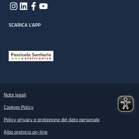
SCARICA L'APP
Useful links section
Small prints
Note legali
Cookies Policy
Policy privacy e protezione del dato personale
Albo pretorio on-line