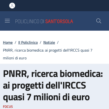
Salta al contenuto principale
Skip to footer content
Briciole di pane
Home
/
Il Policlinico
/
Notizie
/
PNRR, ricerca biomedica: ai progetti dell'IRCCS quasi 7
milioni di euro
PNRR, ricerca biomedica:
ai progetti dell'IRCCS
quasi 7 milioni di euro
FOCUS