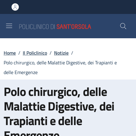
Salta al contenuto principale
Skip to footer content
Briciole di pane
Home
/
Il Policlinico
/
Notizie
/
Polo chirurgico, delle Malattie Digestive, dei Trapianti e
delle Emergenze
Polo chirurgico, delle
Malattie Digestive, dei
Trapianti e delle
Emergenze