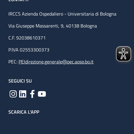
IRCCS Azienda Ospedaliero - Universitaria di Bologna
Via Giuseppe Massarenti, 9, 40138 Bologna
C.F. 92038610371
P.IVA 02553300373
PEC:
PEIdirezione.generale@pec.aosp.bo.it
SEGUICI SU
SCARICA L'APP