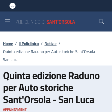
Salta al contenuto principale
Skip to footer content
Briciole di pane
Home
/
Il Policlinico
/
Notizie
/
Quinta edizione Raduno per Auto storiche Sant'Orsola -
San Luca
Quinta edizione Raduno
per Auto storiche
Sant'Orsola - San Luca
APPUNTAMENTI