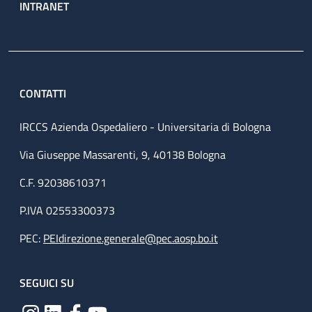
INTRANET
CONTATTI
IRCCS Azienda Ospedaliero - Universitaria di Bologna
Via Giuseppe Massarenti, 9, 40138 Bologna
C.F. 92038610371
P.IVA 02553300373
PEC:
PEIdirezione.generale@pec.aosp.bo.it
SEGUICI SU