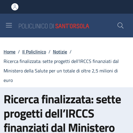
Salta al contenuto principale
Skip to footer content
Briciole di pane
Home
/
Il Policlinico
/
Notizie
/
Ricerca finalizzata: sette progetti dell’IRCCS finanziati dal
Ministero della Salute per un totale di oltre 2,5 milioni di
euro
Ricerca finalizzata: sette
progetti dell’IRCCS
finanziati dal Ministero