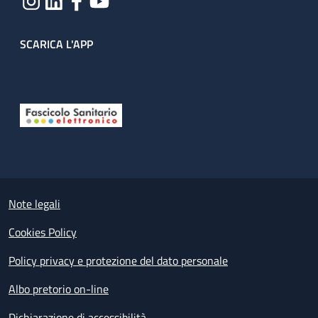
SCARICA L'APP
Useful links section
Small prints
Note legali
Cookies Policy
Policy privacy e protezione del dato personale
Albo pretorio on-line
Dichiarazione di accessibilità