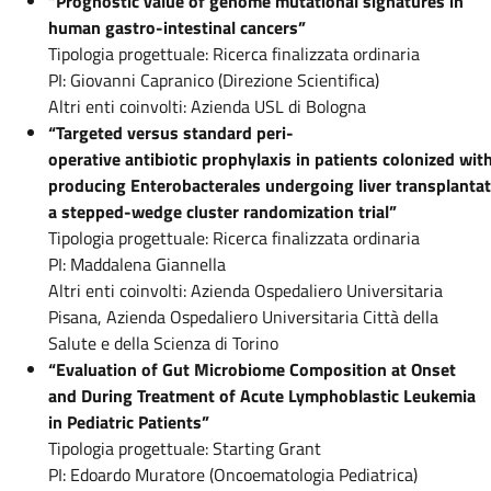
“Prognostic value of genome mutational signatures in
human gastro-intestinal cancers”
Tipologia progettuale: Ricerca finalizzata ordinaria
PI: Giovanni Capranico (Direzione Scientifica)
Altri enti coinvolti: Azienda USL di Bologna
“Targeted versus standard peri-
operative antibiotic prophylaxis in patients colonized w
producing Enterobacterales undergoing liver transplantat
a stepped-wedge cluster randomization trial”
Tipologia progettuale: Ricerca finalizzata ordinaria
PI: Maddalena Giannella
Altri enti coinvolti: Azienda Ospedaliero Universitaria
Pisana, Azienda Ospedaliero Universitaria Città della
Salute e della Scienza di Torino
“Evaluation of Gut Microbiome Composition at Onset
and During Treatment of Acute Lymphoblastic Leukemia
in Pediatric Patients”
Tipologia progettuale: Starting Grant
PI: Edoardo Muratore (Oncoematologia Pediatrica)