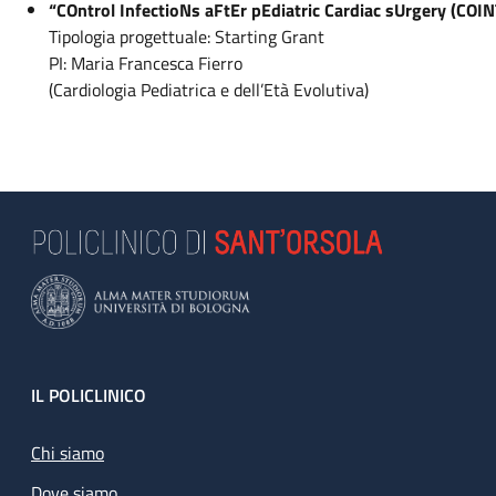
“COntrol InfectioNs aFtEr pEdiatric Cardiac sUrgery (CO
Tipologia progettuale: Starting Grant
PI: Maria Francesca Fierro
(Cardiologia Pediatrica e dell’Età Evolutiva)
Footer
IL POLICLINICO
Chi siamo
Dove siamo