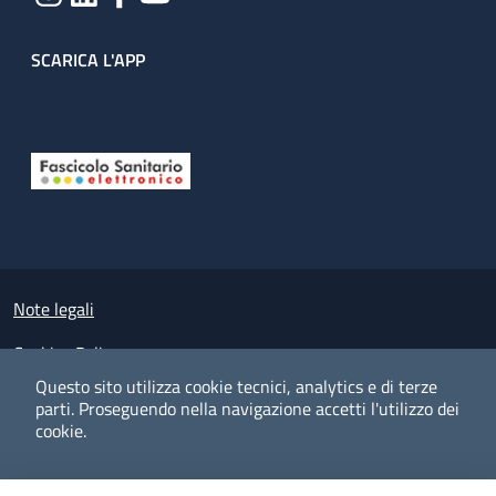
SCARICA L'APP
Useful links section
Small prints
Note legali
Cookies Policy
Questo sito utilizza cookie tecnici, analytics e di terze
Policy privacy e protezione del dato personale
parti.
Proseguendo nella navigazione accetti l'utilizzo dei
cookie.
Albo pretorio on-line
Dichiarazione di accessibilità
COOKIES
I CO
PREFERENZE
ACCETTO