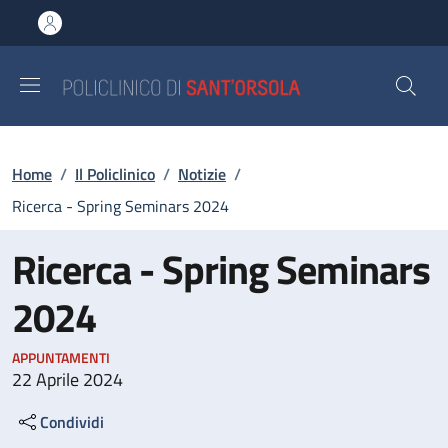
Salta al contenuto principale
Skip to footer content
Briciole di pane
Home
/
Il Policlinico
/
Notizie
/
Ricerca - Spring Seminars 2024
Ricerca - Spring Seminars
2024
APPUNTAMENTI
22 Aprile 2024
Condividi