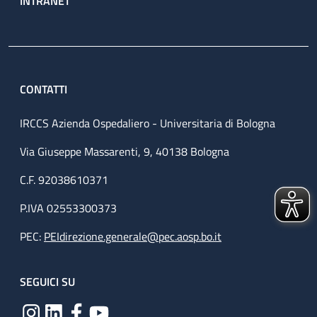
INTRANET
CONTATTI
IRCCS Azienda Ospedaliero - Universitaria di Bologna
Via Giuseppe Massarenti, 9, 40138 Bologna
C.F. 92038610371
P.IVA 02553300373
PEC:
PEIdirezione.generale@pec.aosp.bo.it
SEGUICI SU