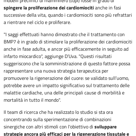
modelli preclinici di mammifero (topi) fosse in grado di
spingere la proliferazione dei cardiomiociti
anche in fasi
successive della vita, quando i cardiomiociti sono più refrattari
a rientrare nel ciclo e proliferare.
"I saggi effettuati hanno dimostrato che il trattamento con
BMP7 è in grado di stimolare la proliferazione dei cardiomiociti
anche in fase adulta, e ancor più efficacemente in seguito ad
infarto miocardico", aggiunge D’Uva. "Questi risultati
suggeriscono che la somministrazione di questo fattore possa
rappresentare una nuova strategia terapeutica per
promuovere la rigenerazione del cuore: se validato sull’uomo,
potrebbe avere un impatto significativo sul trattamento delle
malattie cardiache, una delle principali cause di morbilità e
mortalità in tutto il mondo".
Il team di ricerca che ha realizzato lo studio si sta ora
concentrando sulla sperimentazione di combinazioni
sinergiche con altri stimoli con l'obiettivo di
sviluppare
strategie ancora più efficaci per la rigenerazione tissutale e