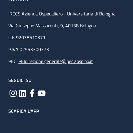
IRCCS Azienda Ospedaliero - Universitaria di Bologna
Via Giuseppe Massarenti, 9, 40138 Bologna
C.F. 92038610371
P.IVA 02553300373
PEC:
PEIdirezione.generale@pec.aosp.bo.it
SEGUICI SU
SCARICA L'APP