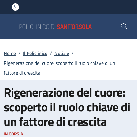
Salta al contenuto principale
Skip to footer content
Briciole di pane
Home
/
Il Policlinico
/
Notizie
/
Rigenerazione del cuore: scoperto il ruolo chiave di un
fattore di crescita
Rigenerazione del cuore:
scoperto il ruolo chiave di
un fattore di crescita
IN CORSIA