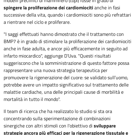
modelli preclinici di mammifero (topi) fosse in grado di
spingere la proliferazione dei cardiomiociti
anche in fasi
successive della vita, quando i cardiomiociti sono più refrattari
a rientrare nel ciclo e proliferare.
"I saggi effettuati hanno dimostrato che il trattamento con
BMP7 è in grado di stimolare la proliferazione dei cardiomiociti
anche in fase adulta, e ancor più efficacemente in seguito ad
infarto miocardico", aggiunge D’Uva. "Questi risultati
suggeriscono che la somministrazione di questo fattore possa
rappresentare una nuova strategia terapeutica per
promuovere la rigenerazione del cuore: se validato sull’uomo,
potrebbe avere un impatto significativo sul trattamento delle
malattie cardiache, una delle principali cause di morbilità e
mortalità in tutto il mondo".
Il team di ricerca che ha realizzato lo studio si sta ora
concentrando sulla sperimentazione di combinazioni
sinergiche con altri stimoli con l'obiettivo di
sviluppare
strategie ancora più efficaci per la rigenerazione tissutale e