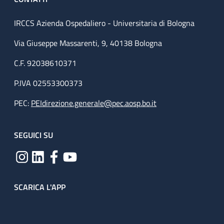
IRCCS Azienda Ospedaliero - Universitaria di Bologna
Via Giuseppe Massarenti, 9, 40138 Bologna
C.F. 92038610371
P.IVA 02553300373
PEC:
PEIdirezione.generale@pec.aosp.bo.it
SEGUICI SU
SCARICA L'APP