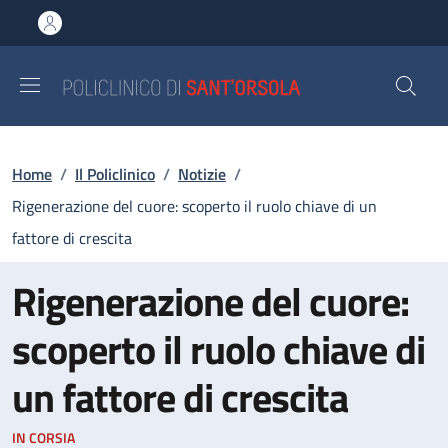
Salta al contenuto principale
Skip to footer content
Briciole di pane
Home
/
Il Policlinico
/
Notizie
/
Rigenerazione del cuore: scoperto il ruolo chiave di un
fattore di crescita
Rigenerazione del cuore:
scoperto il ruolo chiave di
un fattore di crescita
IN CORSIA