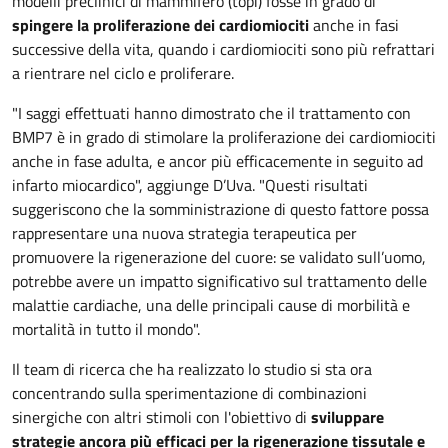
modelli preclinici di mammifero (topi) fosse in grado di
spingere la proliferazione dei cardiomiociti
anche in fasi
successive della vita, quando i cardiomiociti sono più refrattari
a rientrare nel ciclo e proliferare.
"I saggi effettuati hanno dimostrato che il trattamento con
BMP7 è in grado di stimolare la proliferazione dei cardiomiociti
anche in fase adulta, e ancor più efficacemente in seguito ad
infarto miocardico", aggiunge D’Uva. "Questi risultati
suggeriscono che la somministrazione di questo fattore possa
rappresentare una nuova strategia terapeutica per
promuovere la rigenerazione del cuore: se validato sull’uomo,
potrebbe avere un impatto significativo sul trattamento delle
malattie cardiache, una delle principali cause di morbilità e
mortalità in tutto il mondo".
Il team di ricerca che ha realizzato lo studio si sta ora
concentrando sulla sperimentazione di combinazioni
sinergiche con altri stimoli con l'obiettivo di
sviluppare
strategie ancora più efficaci per la rigenerazione tissutale e