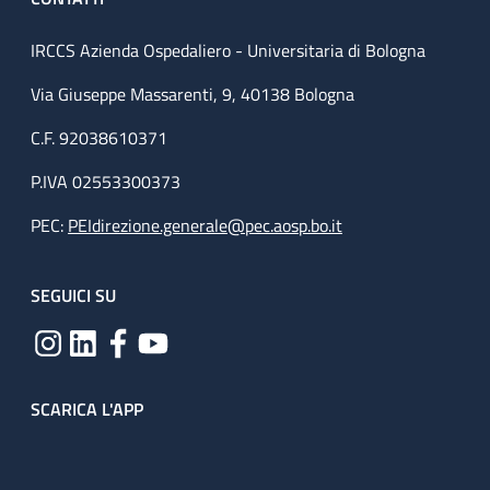
IRCCS Azienda Ospedaliero - Universitaria di Bologna
Via Giuseppe Massarenti, 9, 40138 Bologna
C.F. 92038610371
P.IVA 02553300373
PEC:
PEIdirezione.generale@pec.aosp.bo.it
SEGUICI SU
SCARICA L'APP