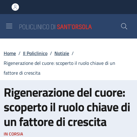
Salta al contenuto principale
Skip to footer content
Briciole di pane
Home
/
Il Policlinico
/
Notizie
/
Rigenerazione del cuore: scoperto il ruolo chiave di un
fattore di crescita
Rigenerazione del cuore:
scoperto il ruolo chiave di
un fattore di crescita
IN CORSIA