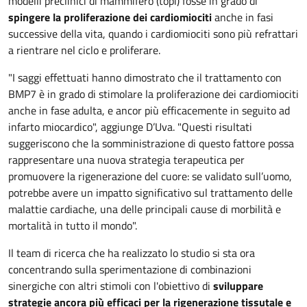
modelli preclinici di mammifero (topi) fosse in grado di
spingere la proliferazione dei cardiomiociti
anche in fasi
successive della vita, quando i cardiomiociti sono più refrattari
a rientrare nel ciclo e proliferare.
"I saggi effettuati hanno dimostrato che il trattamento con
BMP7 è in grado di stimolare la proliferazione dei cardiomiociti
anche in fase adulta, e ancor più efficacemente in seguito ad
infarto miocardico", aggiunge D’Uva. "Questi risultati
suggeriscono che la somministrazione di questo fattore possa
rappresentare una nuova strategia terapeutica per
promuovere la rigenerazione del cuore: se validato sull’uomo,
potrebbe avere un impatto significativo sul trattamento delle
malattie cardiache, una delle principali cause di morbilità e
mortalità in tutto il mondo".
Il team di ricerca che ha realizzato lo studio si sta ora
concentrando sulla sperimentazione di combinazioni
sinergiche con altri stimoli con l'obiettivo di
sviluppare
strategie ancora più efficaci per la rigenerazione tissutale e