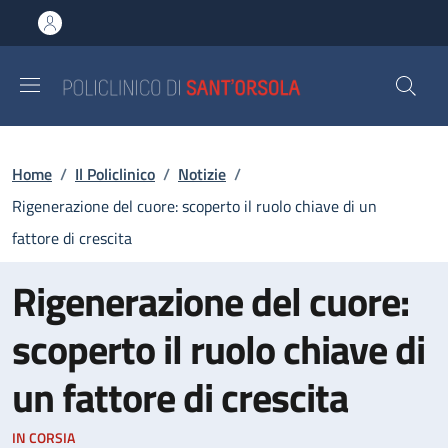
Salta al contenuto principale
Skip to footer content
Briciole di pane
Home
/
Il Policlinico
/
Notizie
/
Rigenerazione del cuore: scoperto il ruolo chiave di un
fattore di crescita
Rigenerazione del cuore:
scoperto il ruolo chiave di
un fattore di crescita
IN CORSIA