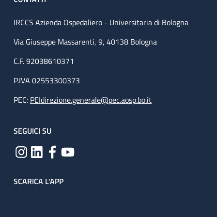
IRCCS Azienda Ospedaliero - Universitaria di Bologna
Via Giuseppe Massarenti, 9, 40138 Bologna
C.F. 92038610371
P.IVA 02553300373
PEC:
PEIdirezione.generale@pec.aosp.bo.it
SEGUICI SU
SCARICA L'APP