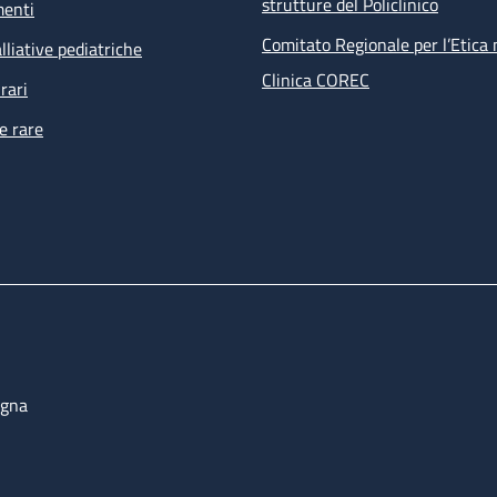
strutture del Policlinico
menti
Comitato Regionale per l’Etica 
lliative pediatriche
Clinica COREC
rari
e rare
ogna