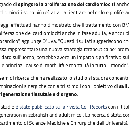
 grado di
spingere la proliferazione dei cardiomiociti
anche 
diomiociti sono più refrattari a rientrare nel ciclo e prolifera
 saggi effettuati hanno dimostrato che il trattamento con BM
oliferazione dei cardiomiociti anche in fase adulta, e ancor 
ocardico", aggiunge D’Uva. "Questi risultati suggeriscono ch
ssa rappresentare una nuova strategia terapeutica per promu
lidato sull’uomo, potrebbe avere un impatto significativo su
le principali cause di morbilità e mortalità in tutto il mondo".
 team di ricerca che ha realizzato lo studio si sta ora concen
mbinazioni sinergiche con altri stimoli con l'obiettivo di
svil
 rigenerazione tissutale e d’organo
.
 studio
è stato pubblicato sulla rivista Cell Reports
con il ti
generation in zebrafish and adult mice”. La ricerca è stata c
partimento di Scienze Mediche e Chirurgiche dell’Università d