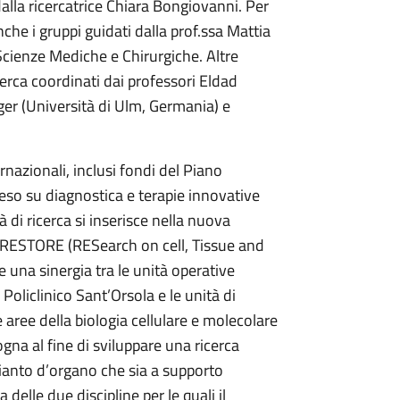
dalla ricercatrice Chiara Bongiovanni. Per
che i gruppi guidati dalla prof.ssa Mattia
Scienze Mediche e Chirurgiche. Altre
cerca coordinati dai professori Eldad
ger (Università di Ulm, Germania) e
rnazionali, inclusi fondi del Piano
teso su diagnostica e terapie innovative
à di ricerca si inserisce nella nuova
STORE (RESearch on cell, Tissue and
 una sinergia tra le unità operative
Policlinico Sant’Orsola e le unità di
le aree della biologia cellulare e molecolare
ogna al fine di sviluppare una ricerca
pianto d’organo che sia a supporto
a delle due discipline per le quali il