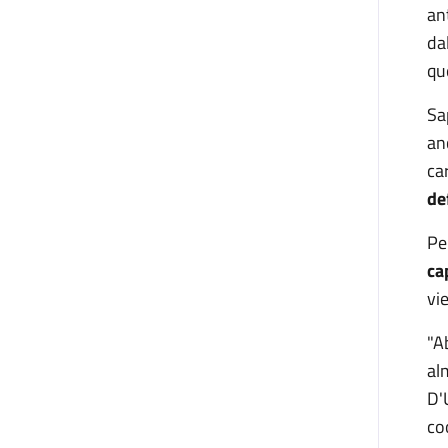
an
da
qu
Sa
an
ca
de
Pe
ca
vi
"A
al
D'
co