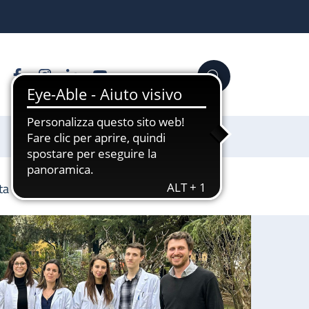
Facebook
Instagram
Linkedin
YouTube
Cerca
Sostienici
ta