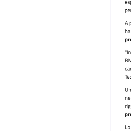
es
pe
A 
ha
pr
"I
BM
ca
Te
Un
ne
ri
pr
Lo