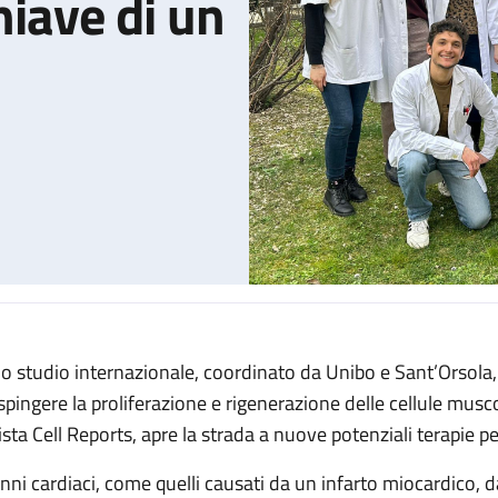
hiave di un
o studio internazionale, coordinato da Unibo e Sant’Orsola, 
coperto il ruolo chiave di un fattore di crescita
 spingere la proliferazione e rigenerazione delle cellule musco
vista Cell Reports, apre la strada a nuove potenziali terapie p
nni cardiaci, come quelli causati da un infarto miocardico, d