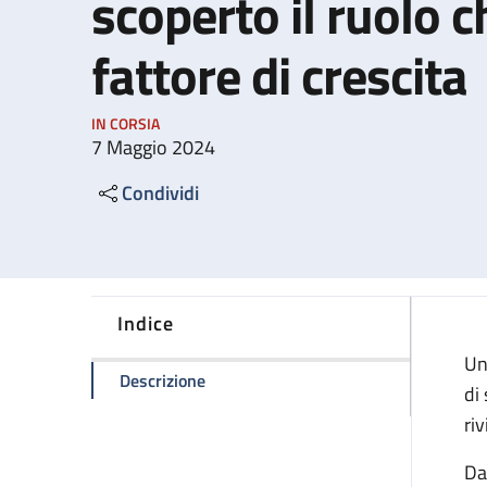
scoperto il ruolo c
fattore di crescita
IN CORSIA
7 Maggio 2024
Condividi
Indice
Un
della pagina Rigenerazione del cuore: s
Descrizione
di
ri
Da