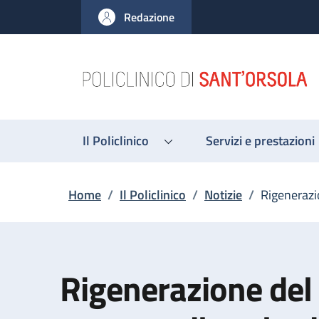
Salta al contenuto principale
Skip to footer content
Redazione
Il Policlinico
Servizi e prestazioni
Briciole di pane
Home
/
Il Policlinico
/
Notizie
/
Rigenerazio
Rigenerazione del