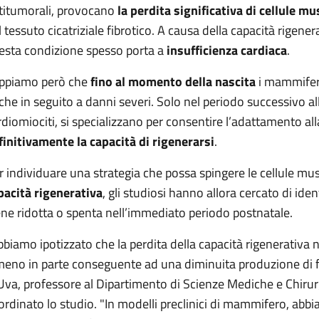
titumorali, provocano
la perdita significativa di cellule mu
l tessuto cicatriziale fibrotico. A causa della capacità rigen
esta condizione spesso porta a
insufficienza cardiaca
.
ppiamo però che
fino al momento della nascita
i mammiferi
che in seguito a danni severi. Solo nel periodo successivo all
rdiomiociti, si specializzano per consentire l’adattamento all
finitivamente la capacità di rigenerarsi
.
r individuare una strategia che possa spingere le cellule mu
pacità rigenerativa
, gli studiosi hanno allora cercato di iden
ene ridotta o spenta nell’immediato periodo postnatale.
bbiamo ipotizzato che la perdita della capacità rigenerativa
meno in parte conseguente ad una diminuita produzione di fat
Uva, professore al Dipartimento di Scienze Mediche e Chirur
ordinato lo studio. "In modelli preclinici di mammifero, abbia