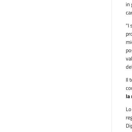
in
car
"I
pr
mi
po
va
del
Il
co
la
Lo
re
Di