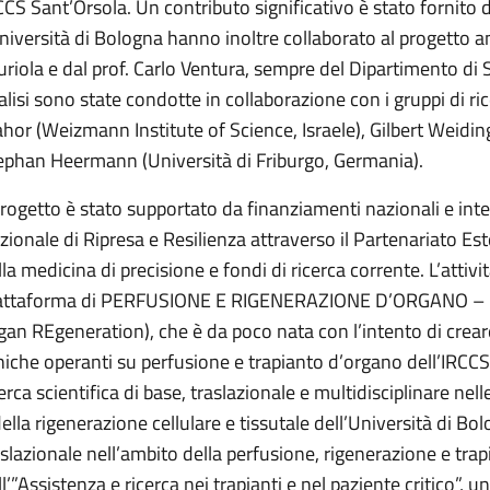
CCS Sant’Orsola. Un contributo significativo è stato fornito 
Università di Bologna hanno inoltre collaborato al progetto an
uriola e dal prof. Carlo Ventura, sempre del Dipartimento di 
alisi sono state condotte in collaborazione con i gruppi di ri
ahor (Weizmann Institute of Science, Israele), Gilbert Weidin
ephan Heermann (Università di Friburgo, Germania).
 progetto è stato supportato da finanziamenti nazionali e inte
zionale di Ripresa e Resilienza attraverso il Partenariato Es
la medicina di precisione e fondi di ricerca corrente. L’attivit
attaforma di PERFUSIONE E RIGENERAZIONE D’ORGANO – RE
gan REgeneration), che è da poco nata con l’intento di creare
iniche operanti su perfusione e trapianto d’organo dell’IRCCS 
cerca scientifica di base, traslazionale e multidisciplinare nel
della rigenerazione cellulare e tissutale dell’Università di Bol
aslazionale nell’ambito della perfusione, rigenerazione e tra
l’”Assistenza e ricerca nei trapianti e nel paziente critico”, un