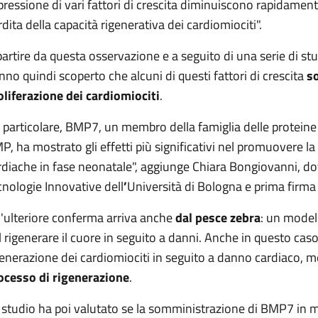
pressione di vari fattori di crescita diminuiscono rapidament
rdita della capacità rigenerativa dei cardiomiociti".
partire da questa osservazione e a seguito di una serie di stud
nno quindi scoperto che alcuni di questi fattori di crescita
so
oliferazione dei cardiomiociti
.
n particolare, BMP7, un membro della famiglia delle protei
P, ha mostrato gli effetti più significativi nel promuovere la 
rdiache in fase neonatale", aggiunge Chiara Bongiovanni, do
cnologie Innovative dell
’
Università di Bologna e prima firma 
'ulteriore conferma arriva anche
dal pesce zebra
: un model
l rigenerare il cuore in seguito a danni. Anche in questo caso,
generazione dei cardiomiociti in seguito a danno cardiaco, 
ocesso di rigenerazione
.
 studio ha poi valutato se la somministrazione di BMP7 in mo