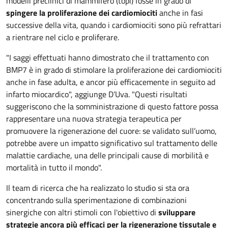
modelli preclinici di mammifero (topi) fosse in grado di
spingere la proliferazione dei cardiomiociti
anche in fasi
successive della vita, quando i cardiomiociti sono più refrattari
a rientrare nel ciclo e proliferare.
"I saggi effettuati hanno dimostrato che il trattamento con
BMP7 è in grado di stimolare la proliferazione dei cardiomiociti
anche in fase adulta, e ancor più efficacemente in seguito ad
infarto miocardico", aggiunge D’Uva. "Questi risultati
suggeriscono che la somministrazione di questo fattore possa
rappresentare una nuova strategia terapeutica per
promuovere la rigenerazione del cuore: se validato sull’uomo,
potrebbe avere un impatto significativo sul trattamento delle
malattie cardiache, una delle principali cause di morbilità e
mortalità in tutto il mondo".
Il team di ricerca che ha realizzato lo studio si sta ora
concentrando sulla sperimentazione di combinazioni
sinergiche con altri stimoli con l'obiettivo di
sviluppare
strategie ancora più efficaci per la rigenerazione tissutale e