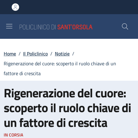
Salta al contenuto principale
Skip to footer content
Briciole di pane
Home
/
Il Policlinico
/
Notizie
/
Rigenerazione del cuore: scoperto il ruolo chiave di un
fattore di crescita
Rigenerazione del cuore:
scoperto il ruolo chiave di
un fattore di crescita
IN CORSIA