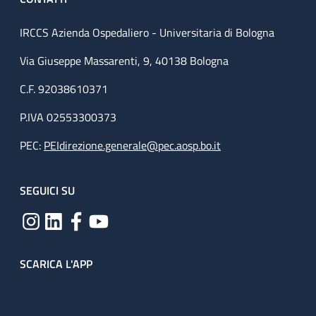
IRCCS Azienda Ospedaliero - Universitaria di Bologna
Via Giuseppe Massarenti, 9, 40138 Bologna
C.F. 92038610371
P.IVA 02553300373
PEC:
PEIdirezione.generale@pec.aosp.bo.it
SEGUICI SU
SCARICA L'APP