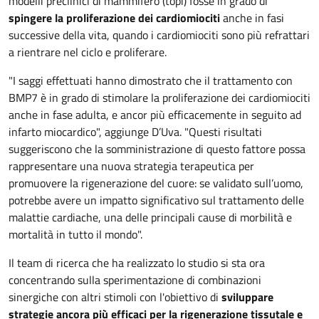
modelli preclinici di mammifero (topi) fosse in grado di
spingere la proliferazione dei cardiomiociti
anche in fasi
successive della vita, quando i cardiomiociti sono più refrattari
a rientrare nel ciclo e proliferare.
"I saggi effettuati hanno dimostrato che il trattamento con
BMP7 è in grado di stimolare la proliferazione dei cardiomiociti
anche in fase adulta, e ancor più efficacemente in seguito ad
infarto miocardico", aggiunge D’Uva. "Questi risultati
suggeriscono che la somministrazione di questo fattore possa
rappresentare una nuova strategia terapeutica per
promuovere la rigenerazione del cuore: se validato sull’uomo,
potrebbe avere un impatto significativo sul trattamento delle
malattie cardiache, una delle principali cause di morbilità e
mortalità in tutto il mondo".
Il team di ricerca che ha realizzato lo studio si sta ora
concentrando sulla sperimentazione di combinazioni
sinergiche con altri stimoli con l'obiettivo di
sviluppare
strategie ancora più efficaci per la rigenerazione tissutale e