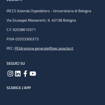
IRCCS Azienda Ospedaliero - Universitaria di Bologna
Via Giuseppe Massarenti, 9, 40138 Bologna
C.F. 92038610371
P.IVA 02553300373
PEC:
PEIdirezione.generale@pec.aosp.bo.it
SEGUICI SU
SCARICA L'APP