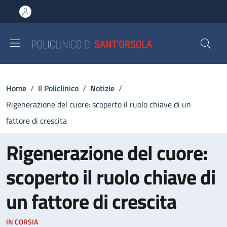
Salta al contenuto principale
Skip to footer content
Briciole di pane
Home
/
Il Policlinico
/
Notizie
/
Rigenerazione del cuore: scoperto il ruolo chiave di un
fattore di crescita
Rigenerazione del cuore:
scoperto il ruolo chiave di
un fattore di crescita
IN CORSIA