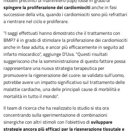
modelli preclinici di mammifero (topi) fosse in grado di
spingere la proliferazione dei cardiomiociti
anche in fasi
successive della vita, quando i cardiomiociti sono più refrattari
a rientrare nel ciclo e proliferare.
"I saggi effettuati hanno dimostrato che il trattamento con
BMP7 è in grado di stimolare la proliferazione dei cardiomiociti
anche in fase adulta, e ancor più efficacemente in seguito ad
infarto miocardico", aggiunge D’Uva. "Questi risultati
suggeriscono che la somministrazione di questo fattore possa
rappresentare una nuova strategia terapeutica per
promuovere la rigenerazione del cuore: se validato sull’uomo,
potrebbe avere un impatto significativo sul trattamento delle
malattie cardiache, una delle principali cause di morbilità e
mortalità in tutto il mondo".
Il team di ricerca che ha realizzato lo studio si sta ora
concentrando sulla sperimentazione di combinazioni
sinergiche con altri stimoli con l'obiettivo di
sviluppare
strategie ancora più efficaci per la rigenerazione tissutale e