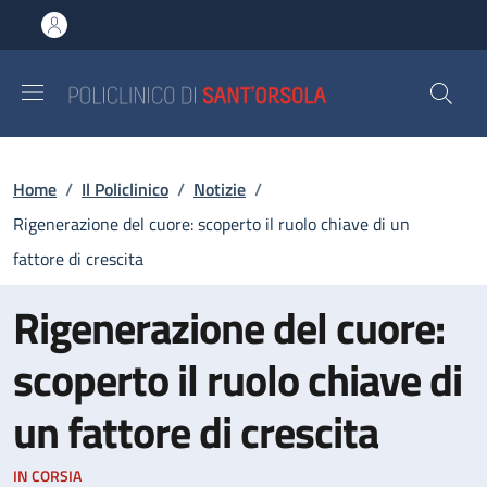
Salta al contenuto principale
Skip to footer content
Briciole di pane
Home
/
Il Policlinico
/
Notizie
/
Rigenerazione del cuore: scoperto il ruolo chiave di un
fattore di crescita
Rigenerazione del cuore:
scoperto il ruolo chiave di
un fattore di crescita
IN CORSIA