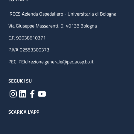
IRCCS Azienda Ospedaliero - Universitaria di Bologna
Via Giuseppe Massarenti, 9, 40138 Bologna
C.F. 92038610371
P.IVA 02553300373
PEC:
PEIdirezione.generale@pec.aosp.bo.it
SEGUICI SU
SCARICA L'APP