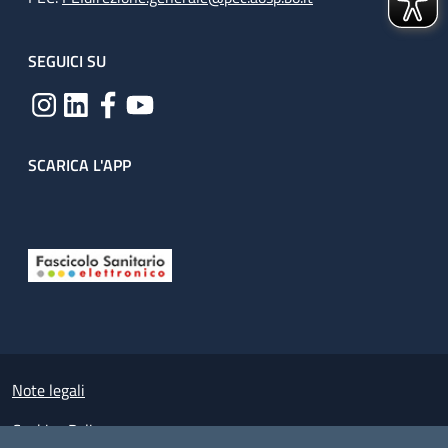
SEGUICI SU
SCARICA L'APP
Useful links section
Small prints
Note legali
Cookies Policy