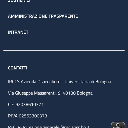
SOSTIENICI
AMMINISTRAZIONE TRASPARENTE
INTRANET
CONTATTI
IRCCS Azienda Ospedaliero - Universitaria di Bologna
Via Giuseppe Massarenti, 9, 40138 Bologna
C.F. 92038610371
P.IVA 02553300373
PEC:
PEIdirezione.generale@pec.aosp.bo.it