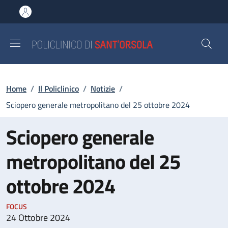
Salta al contenuto principale
Skip to footer content
Briciole di pane
Home
/
Il Policlinico
/
Notizie
/
Sciopero generale metropolitano del 25 ottobre 2024
Sciopero generale
metropolitano del 25
ottobre 2024
FOCUS
24 Ottobre 2024