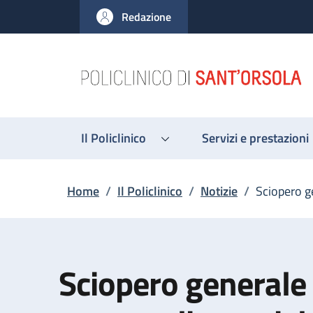
Salta al contenuto principale
Skip to footer content
Redazione
Il Policlinico
Servizi e prestazioni
Briciole di pane
Home
/
Il Policlinico
/
Notizie
/
Sciopero g
Sciopero generale