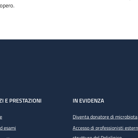
iopero.
ZI E PRESTAZIONI
IN EVIDENZA
e
Diventa donatore di microbiota
ed esami
Accesso di professionisti estern
strutture del Policlinico