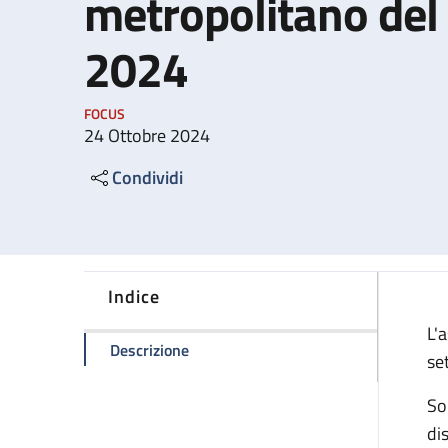
metropolitano del
2024
FOCUS
24 Ottobre 2024
Condividi
Indice
L'
della pagina Sciopero generale metro
Descrizione
se
Son
dis