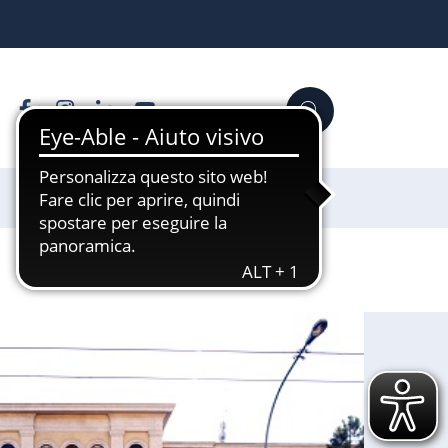
Facebook
Instagram
Linkedin
YouTube
Cerca
Sostienici