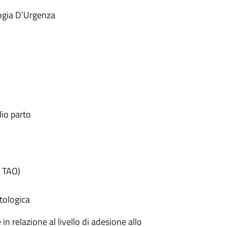
logia D’Urgenza
lio parto
o TAO)
tologica
in relazione al livello di adesione allo