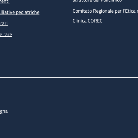
menti
Comitato Regionale per l’Etica 
lliative pediatriche
Clinica COREC
rari
e rare
ogna