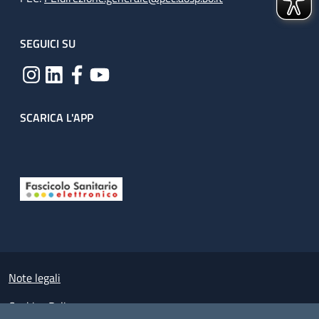
SEGUICI SU
SCARICA L'APP
Useful links section
Small prints
Note legali
Cookies Policy