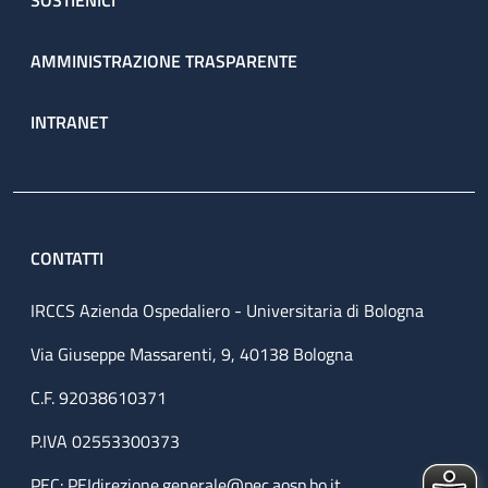
SOSTIENICI
AMMINISTRAZIONE TRASPARENTE
INTRANET
CONTATTI
IRCCS Azienda Ospedaliero - Universitaria di Bologna
Via Giuseppe Massarenti, 9, 40138 Bologna
C.F. 92038610371
P.IVA 02553300373
PEC:
PEIdirezione.generale@pec.aosp.bo.it