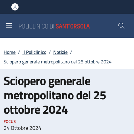
Salta al contenuto principale
Skip to footer content
Briciole di pane
Home
/
Il Policlinico
/
Notizie
/
Sciopero generale metropolitano del 25 ottobre 2024
Sciopero generale
metropolitano del 25
ottobre 2024
FOCUS
24 Ottobre 2024