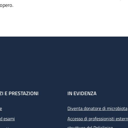
iopero.
ZI E PRESTAZIONI
IN EVIDENZA
e
Diventa donatore di microbiota
ed esami
Accesso di professionisti estern
strutture del Policlinico