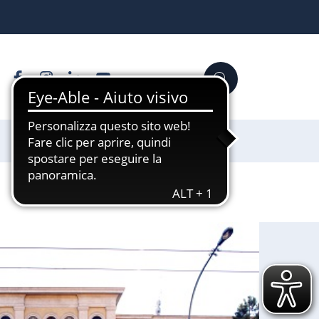
Facebook
Instagram
Linkedin
YouTube
Cerca
Sostienici