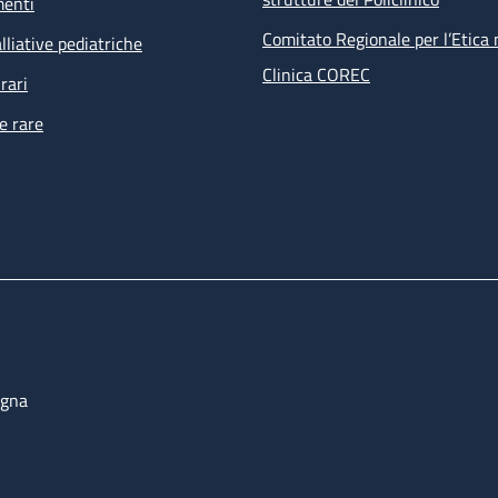
menti
Comitato Regionale per l’Etica 
lliative pediatriche
Clinica COREC
rari
e rare
ogna