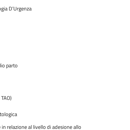
logia D’Urgenza
lio parto
o TAO)
tologica
in relazione al livello di adesione allo