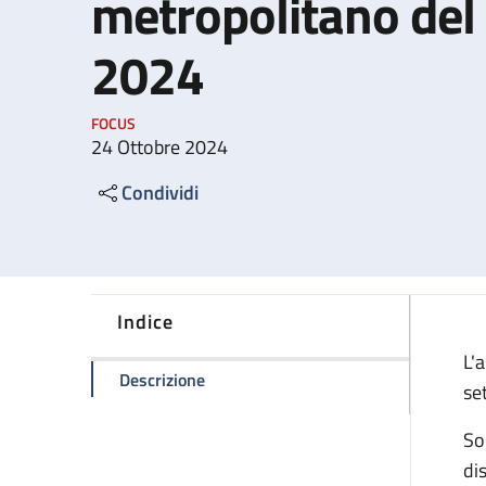
metropolitano del
2024
FOCUS
24 Ottobre 2024
Condividi
Indice
L'
della pagina Sciopero generale metro
Descrizione
se
Son
dis