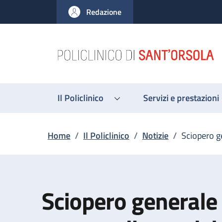
Salta al contenuto principale
Skip to footer content
Redazione
Il Policlinico
Servizi e prestazioni
Briciole di pane
Home
/
Il Policlinico
/
Notizie
/
Sciopero g
Sciopero generale