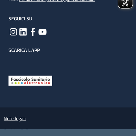
SEGUICI SU
SCARICA L'APP
Useful links section
Small prints
Note legali
Cookies Policy