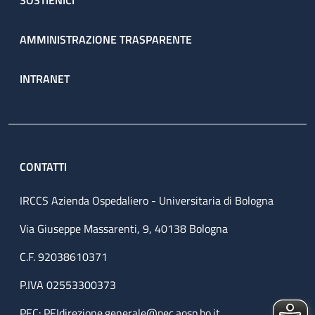
SOSTIENICI
AMMINISTRAZIONE TRASPARENTE
INTRANET
CONTATTI
IRCCS Azienda Ospedaliero - Universitaria di Bologna
Via Giuseppe Massarenti, 9, 40138 Bologna
C.F. 92038610371
P.IVA 02553300373
PEC:
PEIdirezione.generale@pec.aosp.bo.it