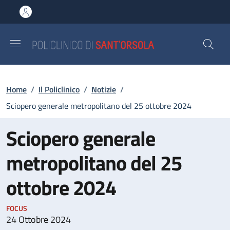
Salta al contenuto principale
Skip to footer content
Briciole di pane
Home
/
Il Policlinico
/
Notizie
/
Sciopero generale metropolitano del 25 ottobre 2024
Sciopero generale
metropolitano del 25
ottobre 2024
FOCUS
24 Ottobre 2024