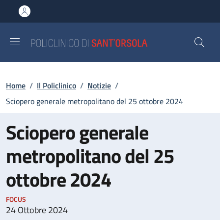
Salta al contenuto principale
Skip to footer content
Briciole di pane
Home
/
Il Policlinico
/
Notizie
/
Sciopero generale metropolitano del 25 ottobre 2024
Sciopero generale
metropolitano del 25
ottobre 2024
FOCUS
24 Ottobre 2024