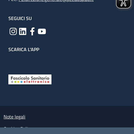
SEGUICI SU
SCARICA L'APP
Useful links section
Small prints
Note legali
Cookies Policy