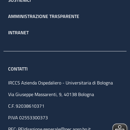
SOSTIENICI
AMMINISTRAZIONE TRASPARENTE
INTRANET
CONTATTI
IRCCS Azienda Ospedaliero - Universitaria di Bologna
Via Giuseppe Massarenti, 9, 40138 Bologna
C.F. 92038610371
P.IVA 02553300373
PEC:
PEIdirezione.generale@pec.aosp.bo.it