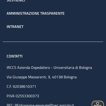
SOSTIENICI
AMMINISTRAZIONE TRASPARENTE
INTRANET
CONTATTI
IRCCS Azienda Ospedaliero - Universitaria di Bologna
Via Giuseppe Massarenti, 9, 40138 Bologna
C.F. 92038610371
P.IVA 02553300373
PEC:
PEIdirezione.generale@pec.aosp.bo.it