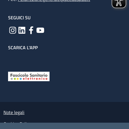
SEGUICI SU
SCARICA L'APP
Useful links section
Small prints
Note legali
Cookies Policy