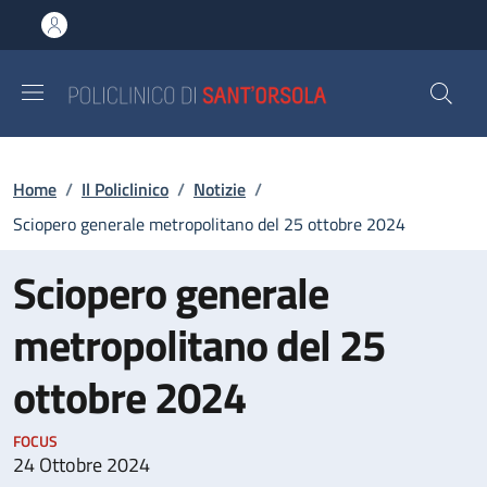
Salta al contenuto principale
Skip to footer content
Briciole di pane
Home
/
Il Policlinico
/
Notizie
/
Sciopero generale metropolitano del 25 ottobre 2024
Sciopero generale
metropolitano del 25
ottobre 2024
FOCUS
24 Ottobre 2024