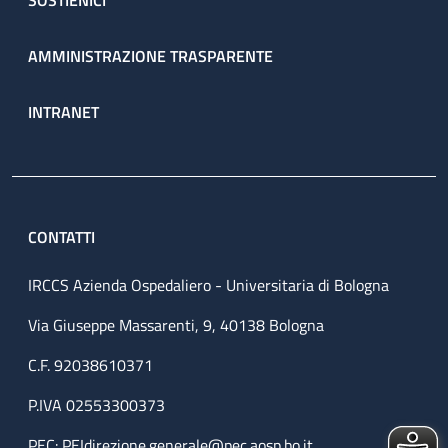
SOSTIENICI
AMMINISTRAZIONE TRASPARENTE
INTRANET
CONTATTI
IRCCS Azienda Ospedaliero - Universitaria di Bologna
Via Giuseppe Massarenti, 9, 40138 Bologna
C.F. 92038610371
P.IVA 02553300373
PEC:
PEIdirezione.generale@pec.aosp.bo.it