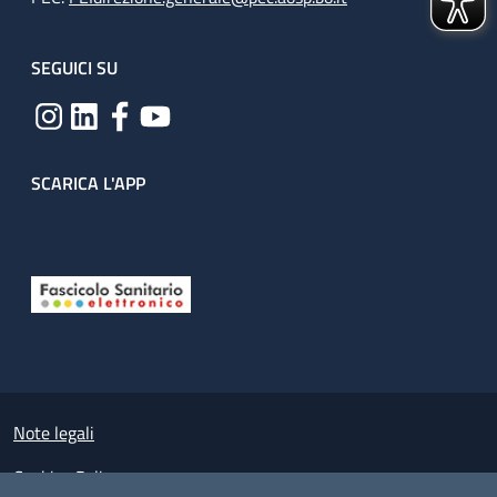
SEGUICI SU
SCARICA L'APP
Useful links section
Small prints
Note legali
Cookies Policy