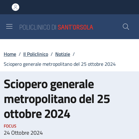
Salta al contenuto principale
Skip to footer content
Briciole di pane
Home
/
Il Policlinico
/
Notizie
/
Sciopero generale metropolitano del 25 ottobre 2024
Sciopero generale
metropolitano del 25
ottobre 2024
FOCUS
24 Ottobre 2024