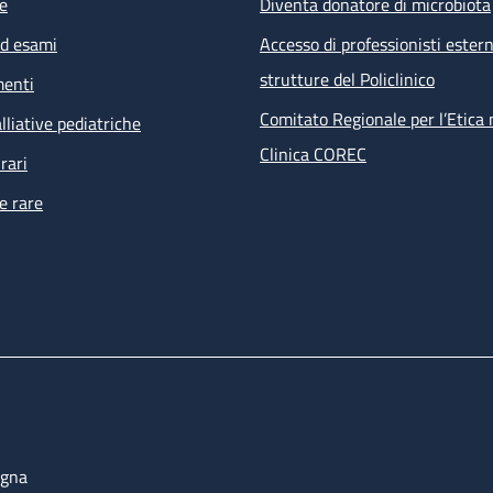
e
Diventa donatore di microbiota
ed esami
Accesso di professionisti estern
strutture del Policlinico
menti
Comitato Regionale per l’Etica 
lliative pediatriche
Clinica COREC
rari
e rare
ogna