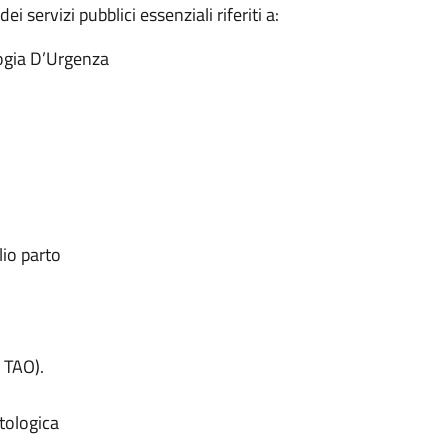
i servizi pubblici essenziali riferiti a:
logia D’Urgenza
lio parto
 TAO).
tologica