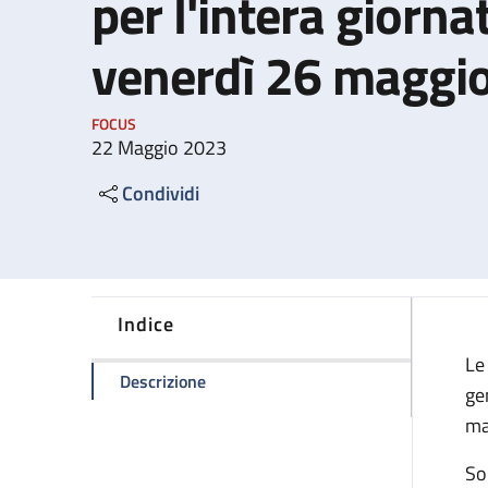
per l'intera giorna
venerdì 26 maggi
FOCUS
22 Maggio 2023
Condividi
Indice
Le
della pagina Sciopero generale naziona
Descrizione
gen
ma
Son