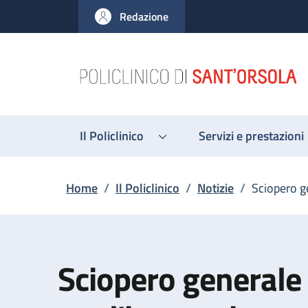
Salta al contenuto principale
Skip to footer content
Redazione
Il Policlinico
Servizi e prestazioni
Briciole di pane
Home
/
Il Policlinico
/
Notizie
/
Sciopero g
Sciopero generale