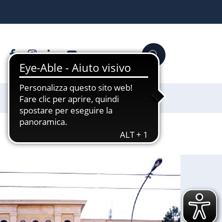
Facebook
Instagram
Linkedin
YouTube
Cerca
Sostienici