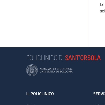
Le
sc
Footer
IL POLICLINICO
SERVI