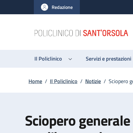
Salta al contenuto principale
Skip to footer content
Redazione
Il Policlinico
Servizi e prestazioni
Briciole di pane
Home
/
Il Policlinico
/
Notizie
/
Sciopero g
Sciopero generale