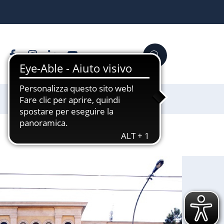
Facebook
Instagram
Linkedin
YouTube
Cerca
Sostienici