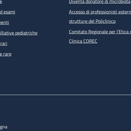
e
Diventa donatore di microbiota
ed esami
Accesso di professionisti estern
strutture del Policlinico
menti
Comitato Regionale per l’Etica 
lliative pediatriche
Clinica COREC
rari
e rare
ogna