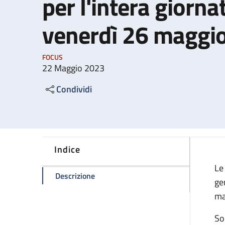
per l'intera giorna
venerdì 26 maggi
FOCUS
22 Maggio 2023
Condividi
Indice
Le
della pagina Sciopero generale naziona
Descrizione
gen
ma
Son