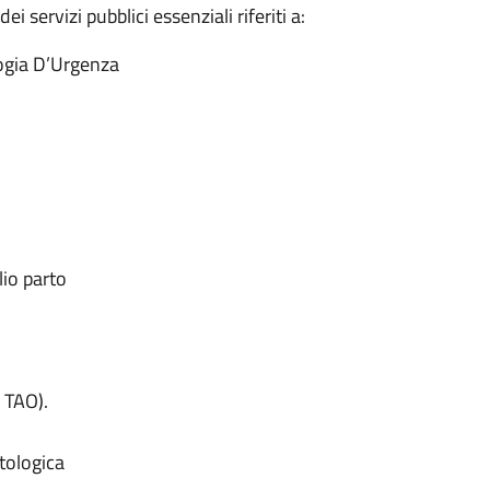
i servizi pubblici essenziali riferiti a:
logia D’Urgenza
lio parto
 TAO).
tologica