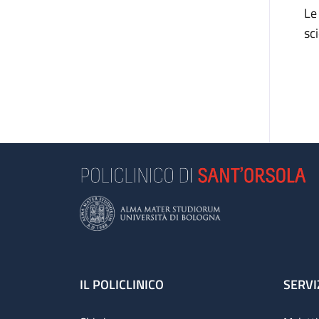
Le
sc
Footer
IL POLICLINICO
SERVI