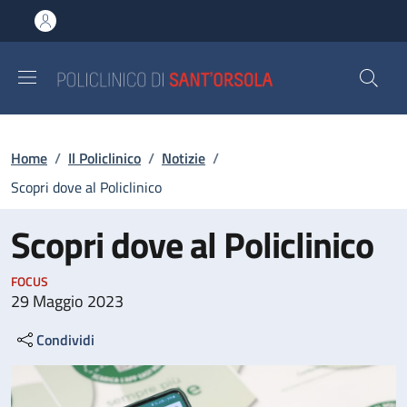
Salta al contenuto principale
Skip to footer content
Briciole di pane
Home
/
Il Policlinico
/
Notizie
/
Scopri dove al Policlinico
Scopri dove al Policlinico
FOCUS
29 Maggio 2023
Condividi