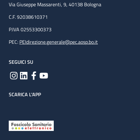
Via Giuseppe Massarenti, 9, 40138 Bologna
C.F. 92038610371
P.IVA 02553300373
PEC:
PEIdirezione.generale@pec.aosp.bo.it
SEGUICI SU
SCARICA L'APP