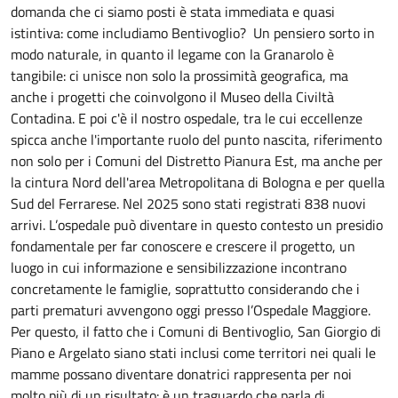
domanda che ci siamo posti è stata immediata e quasi
istintiva: come includiamo Bentivoglio? Un pensiero sorto in
modo naturale, in quanto il legame con la Granarolo è
tangibile: ci unisce non solo la prossimità geografica, ma
anche i progetti che coinvolgono il Museo della Civiltà
Contadina. E poi c'è il nostro ospedale, tra le cui eccellenze
spicca anche l'importante ruolo del punto nascita, riferimento
non solo per i Comuni del Distretto Pianura Est, ma anche per
la cintura Nord dell'area Metropolitana di Bologna e per quella
Sud del Ferrarese. Nel 2025 sono stati registrati 838 nuovi
arrivi. L’ospedale può diventare in questo contesto un presidio
fondamentale per far conoscere e crescere il progetto, un
luogo in cui informazione e sensibilizzazione incontrano
concretamente le famiglie, soprattutto considerando che i
parti prematuri avvengono oggi presso l’Ospedale Maggiore.
Per questo, il fatto che i Comuni di Bentivoglio, San Giorgio di
Piano e Argelato siano stati inclusi come territori nei quali le
mamme possano diventare donatrici rappresenta per noi
molto più di un risultato: è un traguardo che parla di