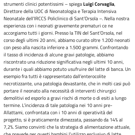
strumenti clinici potentissimi – spiega
Luigi Corvaglia
,
Direttore della UOC di Neonatologia e Terapia Intensiva
Neonatale dell’IRCCS Policlinico di Sant’Orsola –. Nella nostra
esperienza con i neonati gravemente prematuri ce ne
accorgiamo tutti i giorni. Presso la TIN del Sant’Orsola, nel
corso degli ultimi 20 anni, abbiamo curato oltre 1.200 neonati
con peso alla nascita inferiore a 1.500 grammi. Confrontando
il tasso di incidenza di alcune gravi patologie, abbiamo
riscontrato una riduzione significativa negli ultimi 10 anni,
durante i quali abbiamo potuto usufruire del latte di banca. Un
esempio fra tutti è rappresentato dall’enterocolite
necrotizzante, una patologia devastante, che in molti casi può
portare il neonato alla necessità di interventi chirurgici
demolitivi ed esporlo a gravi rischi di morte o di esiti a lungo
termine. L’incidenza di tale patologia nei 10 anni pre-
Allattami, confrontata con i 10 anni di operatività del
progetto, si è praticamente dimezzata, passando da 14% al
7,2%. Siamo convinti che la strategia di alimentazione attuale,
che prevede per questi bambini l’utilizzo esclusivo di latte