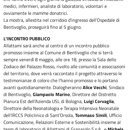
medici, infermieri, analiste di laboratorio, volontari e
ovviamente le mamme donatrici.
La mostra, allestita nel corridoio d’ingresso dell’Ospedale di
Bentivoglio, proseguirà fino al 5 giugno.
L’INCONTRO PUBBLICO
Allattami sarà anche al centro di un incontro pubblico
promosso insieme al Comune di Bentivoglio che si terrà
sempre venerdì 8 maggio, alle ore 18, presso la Sala dello
Zodiaco del Palazzo Rosso, rivolto alle comunità e associazioni
del territorio, dove verrà raccontato il progetto attraverso le
testimonianze di coloro che l’hanno promosso e lo portano
avanti quotidianamente. Dialogheranno
Alice Vecchi
, Sindaco
di Bentivoglio,
Giampaolo Marino
, Direttore del Distretto
Pianura Est dell’Azienda USL di Bologna,
Luigi Corvaglia
,
Direttore della Neonatologia e Terapia Intensiva Neonatale
dell’IRCCS Policlinico di Sant’Orsola,
Tommaso Simili
, Ufficio
Comunicazione, Relazioni Esterne e Sostenibilità insieme al
team di laboratorio di Allattami di Granarolo S.p.A., e
Michela