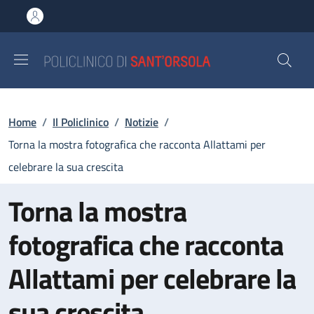
Salta al contenuto principale
Skip to footer content
Briciole di pane
Home
/
Il Policlinico
/
Notizie
/
Torna la mostra fotografica che racconta Allattami per
celebrare la sua crescita
Torna la mostra
fotografica che racconta
Allattami per celebrare la
sua crescita