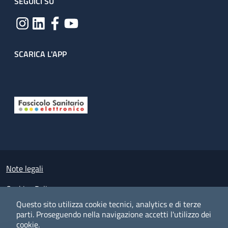
SEGUICI SU
SCARICA L'APP
Useful links section
Small prints
Note legali
Cookies Policy
Questo sito utilizza cookie tecnici, analytics e di terze
Policy privacy e protezione del dato personale
parti.
Proseguendo nella navigazione accetti l'utilizzo dei
cookie.