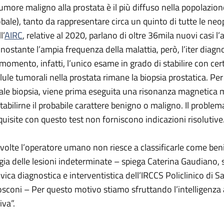
 tumore maligno alla prostata è il più diffuso nella popolazione
obale), tanto da rappresentare circa un quinto di tutte le neo
l’
AIRC
, relative al 2020, parlano di oltre 36mila nuovi casi 
nostante l’ampia frequenza della malattia, però, l’iter diagnos
 momento, infatti, l’unico esame in grado di stabilire con cer
llule tumorali nella prostata rimane la biopsia prostatica. Pe
tale biopsia, viene prima eseguita una risonanza magnetica m
stabilirne il probabile carattere benigno o maligno. Il problem
quisite con questo test non forniscono indicazioni risolutive
 volte l’operatore umano non riesce a classificarle come ben
igia delle lesioni indeterminate – spiega Caterina Gaudiano,
lvica diagnostica e interventistica dell’IRCCS Policlinico di Sa
sconi – Per questo motivo stiamo sfruttando l’intelligenza arti
iva”.