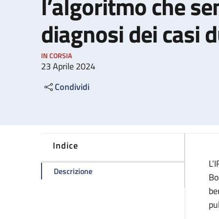
l’algoritmo che sem
diagnosi dei casi 
IN CORSIA
23 Aprile 2024
Condividi
Indice
L’
della pagina Tumore alla prostata: l’a
Descrizione
Bo
be
pu