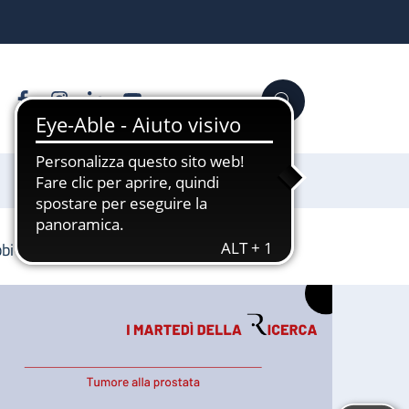
Facebook
Instagram
Linkedin
YouTube
Cerca
Sostienici
bbi