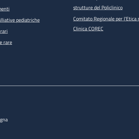
strutture del Policlinico
menti
Comitato Regionale per l’Etica 
lliative pediatriche
Clinica COREC
rari
e rare
ogna