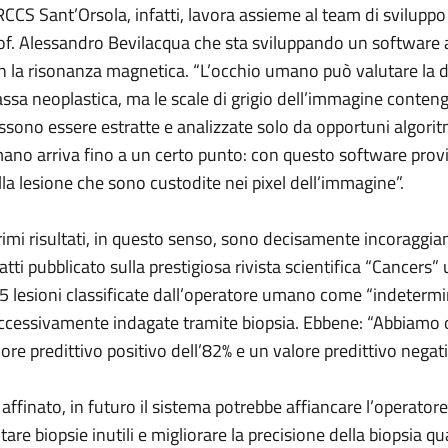
IRCCS Sant’Orsola, infatti, lavora assieme al team di sviluppo
of. Alessandro Bevilacqua che sta sviluppando un software ad
n la risonanza magnetica. “L’occhio umano può valutare la d
ssa neoplastica, ma le scale di grigio dell’immagine conten
ssono essere estratte e analizzate solo da opportuni algoritm
ano arriva fino a un certo punto: con questo software provia
lla lesione che sono custodite nei pixel dell’immagine”.
primi risultati, in questo senso, sono decisamente incoraggian
fatti pubblicato sulla prestigiosa rivista scientifica “Cancers”
5 lesioni classificate dall’operatore umano come “indeterm
ccessivamente indagate tramite biopsia. Ebbene: “Abbiamo
lore predittivo positivo dell’82% e un valore predittivo negat
 affinato, in futuro il sistema potrebbe affiancare l’operatore 
itare biopsie inutili e migliorare la precisione della biopsia q