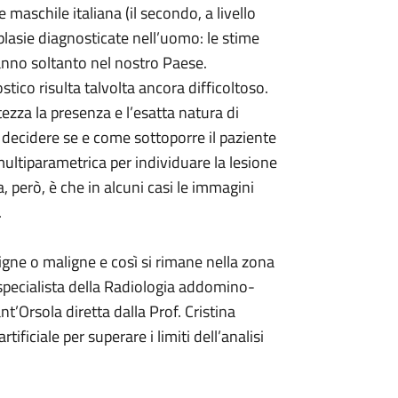
 maschile italiana (il secondo, a livello
plasie diagnosticate nell’uomo: le stime
l’anno soltanto nel nostro Paese.
tico risulta talvolta ancora difficoltoso.
tezza la presenza e l’esatta natura di
r decidere se e come sottoporre il paziente
ultiparametrica per individuare la lesione
a, però, è che in alcuni casi le immagini
.
igne o maligne e così si rimane nella zona
 specialista della Radiologia addomino-
nt’Orsola diretta dalla Prof. Cristina
ficiale per superare i limiti dell’analisi