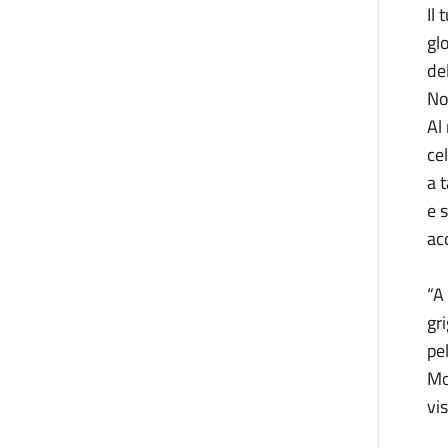
Il
gl
del
No
Al
ce
a 
e 
ac
“A
gr
pe
Mo
vis