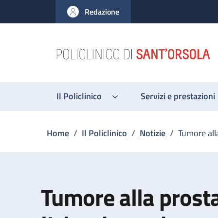
Salta al contenuto principale
Skip to footer content
Redazione
Il Policlinico
Servizi e prestazioni
Briciole di pane
Home
/
Il Policlinico
/
Notizie
/
Tumore alla
Tumore alla prosta