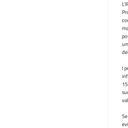
L’
Pr
co
ma
po
um
de
I 
in
15
su
va
Se
ev