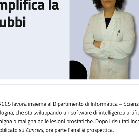
plifica la
dubbi
IRCCS lavora insieme al Dipartimento di Informatica – Scienza 
lgoritmo che semplifica la diagnosi dei casi dubbi
logna, che sta sviluppando un software di intelligenza artifi
nigna o maligna delle lesioni prostatiche. Dopo i risultati in
bblicato su
Cancers
, ora parte l’analisi prospettica.