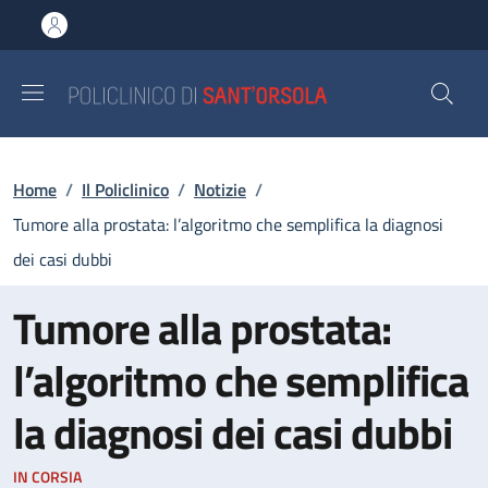
Salta al contenuto principale
Skip to footer content
Briciole di pane
Home
/
Il Policlinico
/
Notizie
/
Tumore alla prostata: l’algoritmo che semplifica la diagnosi
dei casi dubbi
Tumore alla prostata:
l’algoritmo che semplifica
la diagnosi dei casi dubbi
IN CORSIA