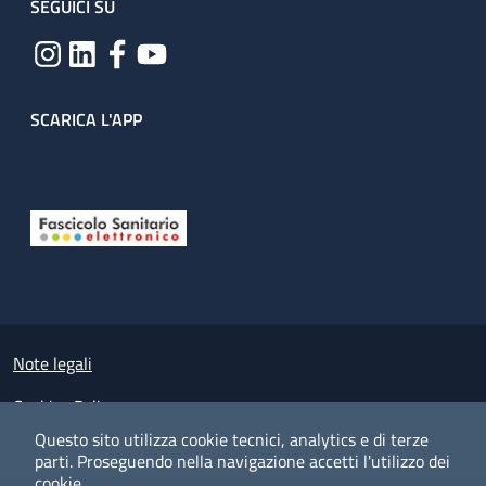
SEGUICI SU
SCARICA L'APP
Useful links section
Small prints
Note legali
Cookies Policy
Questo sito utilizza cookie tecnici, analytics e di terze
Policy privacy e protezione del dato personale
parti.
Proseguendo nella navigazione accetti l'utilizzo dei
cookie.