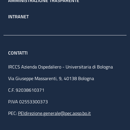
AMMINISTRAZIONE TRASPARENTE
INTRANET
CONTATTI
IRCCS Azienda Ospedaliero - Universitaria di Bologna
Via Giuseppe Massarenti, 9, 40138 Bologna
C.F. 92038610371
P.IVA 02553300373
PEC:
PEIdirezione.generale@pec.aosp.bo.it