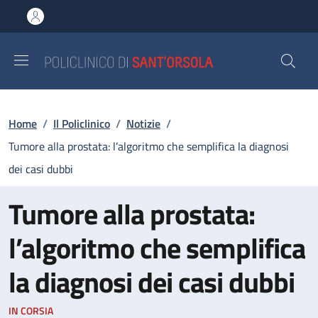
Salta al contenuto principale
Skip to footer content
Briciole di pane
Home
/
Il Policlinico
/
Notizie
/
Tumore alla prostata: l’algoritmo che semplifica la diagnosi
dei casi dubbi
Tumore alla prostata:
l’algoritmo che semplifica
la diagnosi dei casi dubbi
IN CORSIA