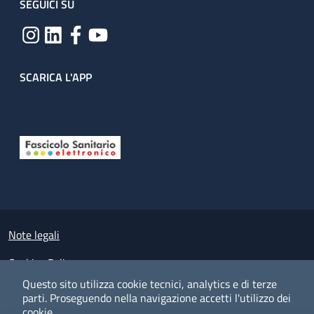
SEGUICI SU
SCARICA L'APP
Useful links section
Small prints
Note legali
Cookies Policy
Questo sito utilizza cookie tecnici, analytics e di terze
Policy privacy e protezione del dato personale
parti.
Proseguendo nella navigazione accetti l'utilizzo dei
cookie.