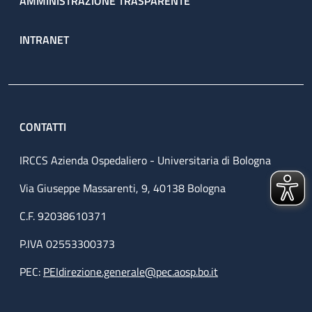
AMMINISTRAZIONE TRASPARENTE
INTRANET
CONTATTI
IRCCS Azienda Ospedaliero - Universitaria di Bologna
Via Giuseppe Massarenti, 9, 40138 Bologna
C.F. 92038610371
P.IVA 02553300373
PEC:
PEIdirezione.generale@pec.aosp.bo.it