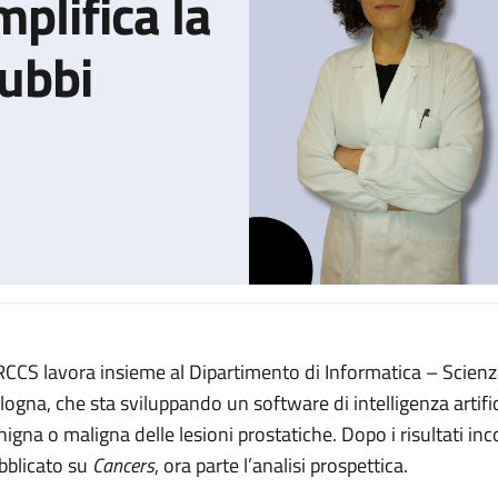
plifica la
dubbi
IRCCS lavora insieme al Dipartimento di Informatica – Scienza 
lgoritmo che semplifica la diagnosi dei casi dubbi
logna, che sta sviluppando un software di intelligenza artifi
nigna o maligna delle lesioni prostatiche. Dopo i risultati in
bblicato su
Cancers
, ora parte l’analisi prospettica.