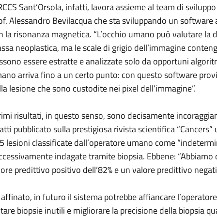
IRCCS Sant’Orsola, infatti, lavora assieme al team di sviluppo
of. Alessandro Bevilacqua che sta sviluppando un software ad
n la risonanza magnetica. “L’occhio umano può valutare la d
ssa neoplastica, ma le scale di grigio dell’immagine conten
ssono essere estratte e analizzate solo da opportuni algoritm
ano arriva fino a un certo punto: con questo software provia
lla lesione che sono custodite nei pixel dell’immagine”.
primi risultati, in questo senso, sono decisamente incoraggian
fatti pubblicato sulla prestigiosa rivista scientifica “Cancers”
5 lesioni classificate dall’operatore umano come “indeterm
ccessivamente indagate tramite biopsia. Ebbene: “Abbiamo
lore predittivo positivo dell’82% e un valore predittivo negat
 affinato, in futuro il sistema potrebbe affiancare l’operatore 
itare biopsie inutili e migliorare la precisione della biopsia q