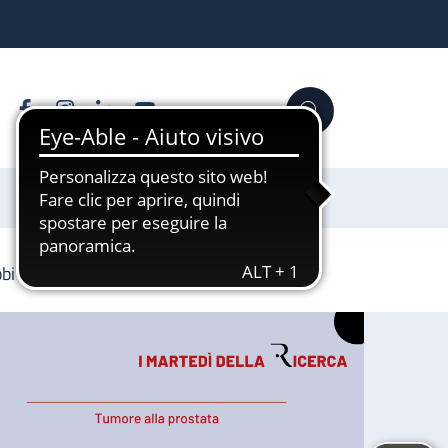
Facebook
Instagram
Linkedin
YouTube
Cerca
Sostienici
bbi