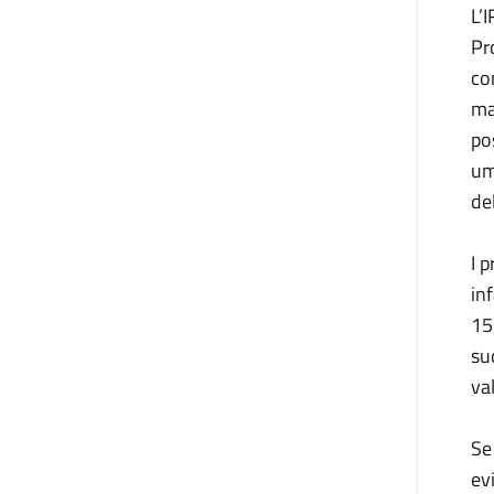
L’
Pr
co
ma
po
um
de
I 
in
15
su
va
Se
ev