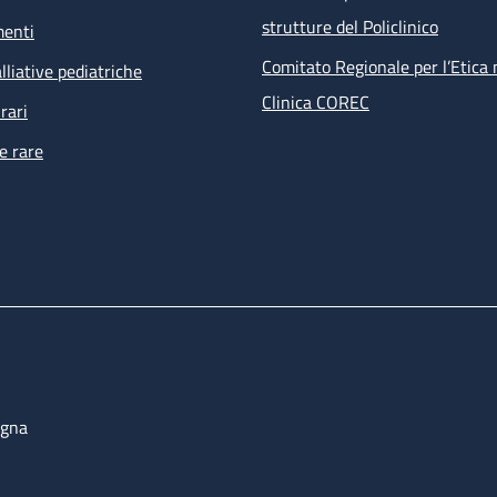
strutture del Policlinico
menti
Comitato Regionale per l’Etica 
lliative pediatriche
Clinica COREC
rari
e rare
ogna