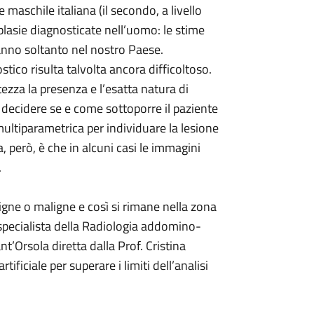
 maschile italiana (il secondo, a livello
plasie diagnosticate nell’uomo: le stime
l’anno soltanto nel nostro Paese.
tico risulta talvolta ancora difficoltoso.
tezza la presenza e l’esatta natura di
r decidere se e come sottoporre il paziente
ultiparametrica per individuare la lesione
a, però, è che in alcuni casi le immagini
.
igne o maligne e così si rimane nella zona
 specialista della Radiologia addomino-
nt’Orsola diretta dalla Prof. Cristina
ficiale per superare i limiti dell’analisi