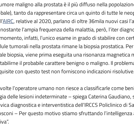
 tumore maligno alla prostata è il più diffuso nella popolazione
obale), tanto da rappresentare circa un quinto di tutte le neo
l’
AIRC
, relative al 2020, parlano di oltre 36mila nuovi casi 
nostante l’ampia frequenza della malattia, però, l’iter diagnos
 momento, infatti, l’unico esame in grado di stabilire con cer
llule tumorali nella prostata rimane la biopsia prostatica. Pe
tale biopsia, viene prima eseguita una risonanza magnetica m
stabilirne il probabile carattere benigno o maligno. Il problem
quisite con questo test non forniscono indicazioni risolutive
 volte l’operatore umano non riesce a classificarle come ben
igia delle lesioni indeterminate – spiega Caterina Gaudiano,
lvica diagnostica e interventistica dell’IRCCS Policlinico di Sa
sconi – Per questo motivo stiamo sfruttando l’intelligenza arti
iva”.