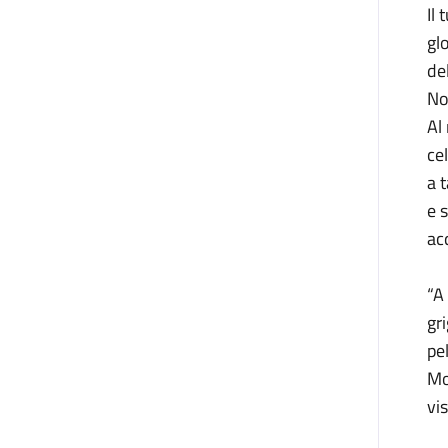
Il
gl
del
No
Al
ce
a 
e 
ac
“A
gr
pe
Mo
vis