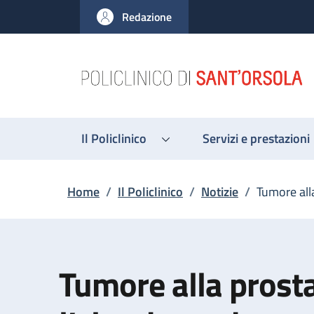
Salta al contenuto principale
Skip to footer content
Redazione
Il Policlinico
Servizi e prestazioni
Briciole di pane
Home
/
Il Policlinico
/
Notizie
/
Tumore alla
Tumore alla prosta