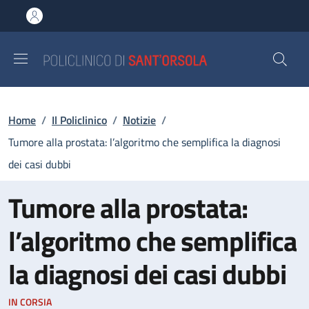
Salta al contenuto principale
Skip to footer content
Briciole di pane
Home
/
Il Policlinico
/
Notizie
/
Tumore alla prostata: l’algoritmo che semplifica la diagnosi
dei casi dubbi
Tumore alla prostata:
l’algoritmo che semplifica
la diagnosi dei casi dubbi
IN CORSIA