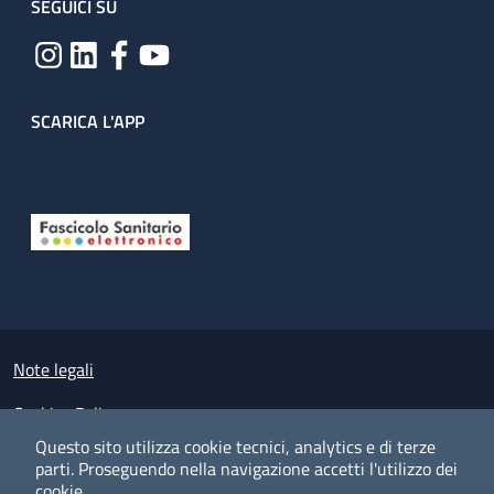
SEGUICI SU
SCARICA L'APP
Useful links section
Small prints
Note legali
Cookies Policy
Questo sito utilizza cookie tecnici, analytics e di terze
Policy privacy e protezione del dato personale
parti.
Proseguendo nella navigazione accetti l'utilizzo dei
cookie.