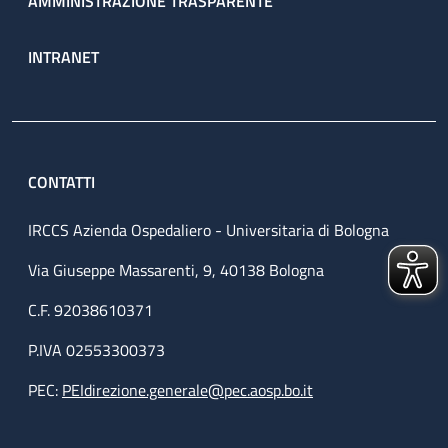
AMMINISTRAZIONE TRASPARENTE
INTRANET
CONTATTI
IRCCS Azienda Ospedaliero - Universitaria di Bologna
Via Giuseppe Massarenti, 9, 40138 Bologna
C.F. 92038610371
P.IVA 02553300373
PEC:
PEIdirezione.generale@pec.aosp.bo.it