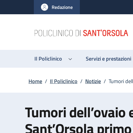
Salta al contenuto principale
Skip to footer content
Redazione
Il Policlinico
Servizi e prestazioni
Briciole di pane
Home
/
Il Policlinico
/
Notizie
/
Tumori del
Tumori dell’ovaio e
Sant’Orsola primo