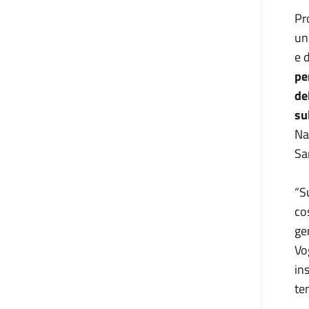
Pr
u
e 
pe
de
su
Na
Sa
“S
co
ge
Vo
in
te