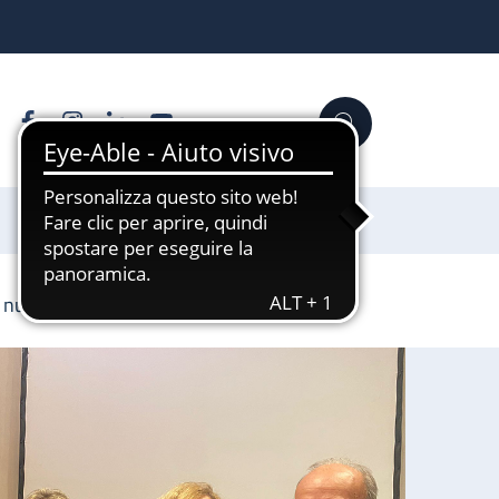
Facebook
Instagram
Linkedin
YouTube
Cerca
Sostienici
r numero di interventi