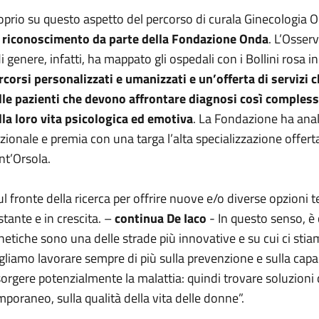
oprio su questo aspetto del percorso di curala Ginecologia 
n
riconoscimento da parte della Fondazione Onda
. L’Osser
di genere, infatti, ha mappato gli ospedali con i Bollini rosa i
rcorsi personalizzati e umanizzati e un’offerta di servizi c
lle pazienti che devono affrontare diagnosi così compless
lla loro vita psicologica ed emotiva
. La Fondazione ha anali
zionale e premia con una targa l’alta specializzazione offert
nt’Orsola.
ul fronte della ricerca per offrire nuove e/o diverse opzioni 
stante e in crescita. –
continua De Iaco
- In questo senso, è c
netiche sono una delle strade più innovative e su cui ci s
gliamo lavorare sempre di più sulla prevenzione e sulla capaci
sorgere potenzialmente la malattia: quindi trovare soluzion
mporaneo, sulla qualità della vita delle donne”.