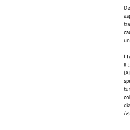
De
as
tr
ca
una
I 
Il
(A
sp
tu
co
di
As