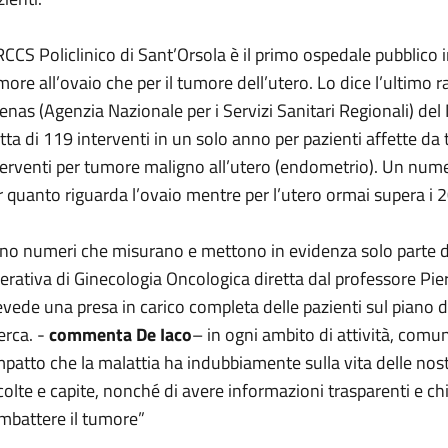
IRCCS Policlinico di Sant’Orsola è il primo ospedale pubblico in
more all’ovaio che per il tumore dell’utero. Lo dice l’ultimo
enas (Agenzia Nazionale per i Servizi Sanitari Regionali) del 
atta di 119 interventi in un solo anno per pazienti affette da
terventi per tumore maligno all’utero (endometrio). Un nu
r quanto riguarda l’ovaio mentre per l’utero ormai supera i 2
no numeri che misurano e mettono in evidenza solo parte d
erativa di Ginecologia Oncologica diretta dal professore Pie
evede una presa in carico completa delle pazienti sul piano 
erca. -
commenta De Iaco
– in ogni ambito di attività, com
impatto che la malattia ha indubbiamente sulla vita delle nos
colte e capite, nonché di avere informazioni trasparenti e ch
mbattere il tumore”