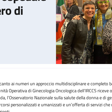
ro di
canto ai numeri un approccio multidisciplinare e completo b
’utero: Sant’Orsola primo ospedale pubblico per numero di interven
Unità Operativa di Ginecologia Oncologica dell’IRCCS riceve
da, l’Osservatorio Nazionale sulla salute della donna e di g
rcorsi personalizzati e umanizzati e un’offerta di servizi che r
ienti.