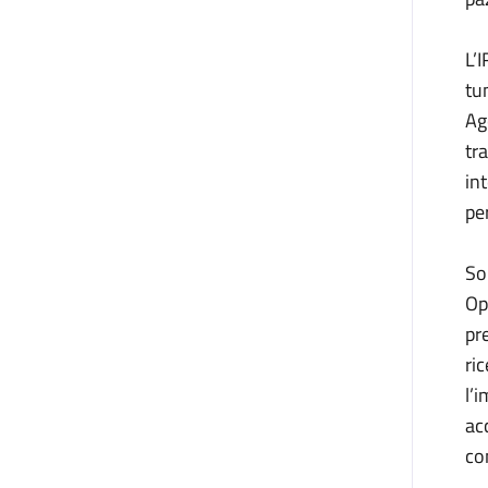
L’
tu
Ag
tr
in
pe
So
Op
pr
ric
l’
ac
co