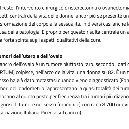
l resto, l’intervento chirurgico di isterectomia o ovariecto
petti centrali della vita delle donne, ancor più se presente
asformazione del corpo alla sessualità. In diversi casi anche l
usa della patologia. E proprio per questo risulta centrale un
 forte spinta sugli aspetti qualitativi della cura.
tumori dell’utero e dell’ovaio
 cancro dell'ovaio è un tumore piuttosto raro: secondo i dati d
IRTUM) colpisce, nell'arco della vita, una donna su 82. È un
esso ha già dato metastasi quando viene diagnosticato (F
mori dell'endometrio rappresentano la quasi totalità dei tumor
llocano al quinto posto per frequenza tra i tumori più diagnos
agnosi di tumore nel sesso femminile) con circa 8.700 nuovi c
sociazione Italiana Ricerca sul cancro).