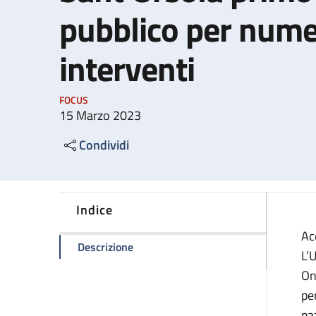
pubblico per nume
interventi
FOCUS
15 Marzo 2023
Condividi
Indice
Ac
della pagina Tumori dell’ovaio e dell
Descrizione
L’
On
pe
paz