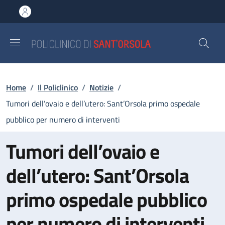
Salta al contenuto principale
Skip to footer content
Briciole di pane
Home
/
Il Policlinico
/
Notizie
/
Tumori dell’ovaio e dell’utero: Sant’Orsola primo ospedale
pubblico per numero di interventi
Tumori dell’ovaio e
dell’utero: Sant’Orsola
primo ospedale pubblico
per numero di interventi