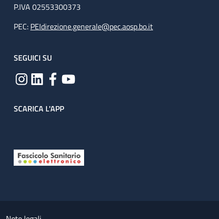
P.IVA 02553300373
PEC:
PEIdirezione.generale@pec.aosp.bo.it
SEGUICI SU
SCARICA L'APP
Useful links section
Small prints
Note legali