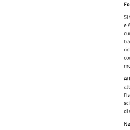
Fo
Si
e 
cu
tr
ri
co
mod
AI
at
l’
sc
di
Ne