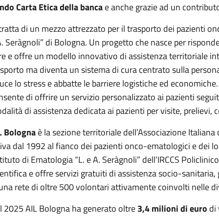
ndo Carta Etica della banca
e anche grazie ad un contribut
 tratta di un mezzo attrezzato per il trasporto dei pazienti on
A. Seràgnoli” di Bologna. Un progetto che nasce per risponde
re e offre un modello innovativo di assistenza territoriale int
asporto ma diventa un sistema di cura centrato sulla persona,
duce lo stress e abbatte le barriere logistiche ed economiche.
nsente di offrire un servizio personalizzato ai pazienti segui
alità di assistenza dedicata ai pazienti per visite, prelievi, co
L Bologna
è la sezione territoriale dell’Associazione Italia
tiva dal 1992 al fianco dei pazienti onco-ematologici e dei lo
Istituto di Ematologia “L. e A. Seràgnoli” dell’IRCCS Policlinic
ientifica e offre servizi gratuiti di assistenza socio-sanitari
 una rete di oltre 500 volontari attivamente coinvolti nelle di
l 2025 AIL Bologna ha generato oltre
3,4 milioni di euro
di