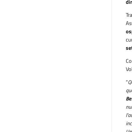
di
Tra
As
os
cu
se
Co
Vo
“
Q
qu
Be
nu
l’a
inc
Un