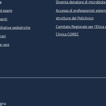
e
Diventa donatore di microbiota
ed esami
Accesso di professionisti estern
strutture del Policlinico
menti
Comitato Regionale per l’Etica 
lliative pediatriche
Clinica COREC
rari
e rare
ogna