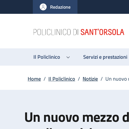
Salta al contenuto principale
Skip to footer content
Redazione
Il Policlinico
Servizi e prestazioni
Briciole di pane
Home
/
Il Policlinico
/
Notizie
/
Un nuovo m
Un nuovo mezzo di