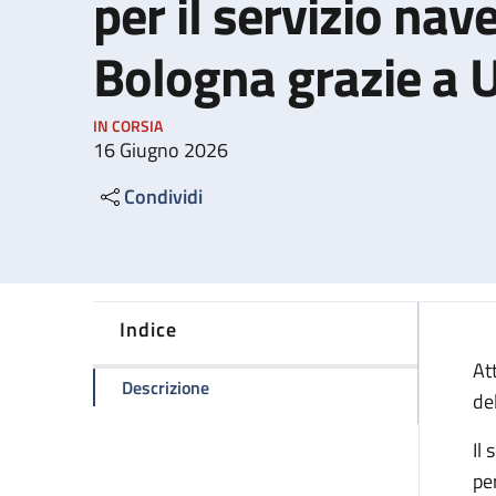
per il servizio nave
Bologna grazie a U
IN CORSIA
16 Giugno 2026
Condividi
Indice
At
della pagina Un nuovo mezzo di traspor
Descrizione
de
Il 
pe