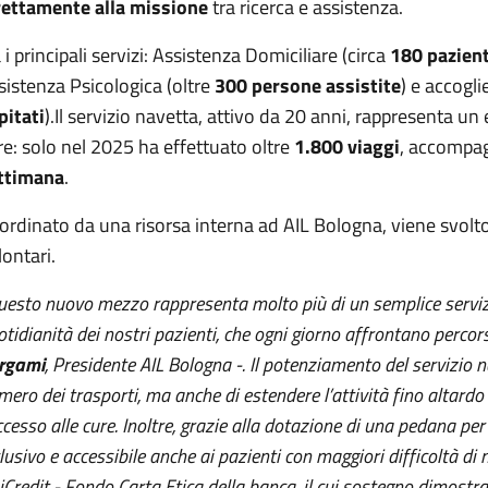
rettamente alla missione
tra ricerca e assistenza.
 i principali servizi: Assistenza Domiciliare (circa
180 pazient
sistenza Psicologica (oltre
300 persone assistite
) e accogli
pitati
).Il servizio navetta, attivo da 20 anni, rappresenta 
re: solo nel 2025 ha effettuato oltre
1.800 viaggi
, accompa
ttimana
.
ordinato da una risorsa interna ad AIL Bologna, viene svolto
lontari.
uesto nuovo mezzo rappresenta molto più di un semplice servizi
otidianità dei nostri pazienti, che ogni giorno affrontano perc
rgami
, Presidente AIL Bologna -. Il potenziamento del servizio 
mero dei trasporti, ma anche di estendere l’attività fino altard
ccesso alle cure. Inoltre, grazie alla dotazione di una pedana per 
lusivo e accessibile anche ai pazienti con maggiori difficoltà di
iCredit - Fondo Carta Etica della banca, il cui sostegno dimostr