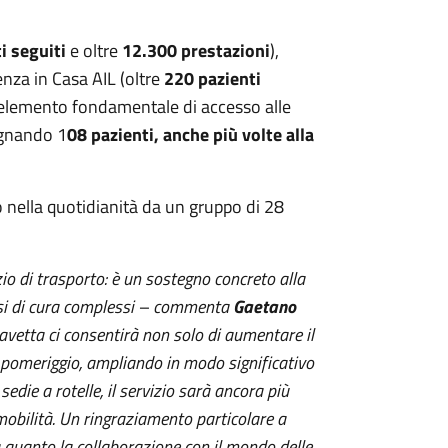
i seguiti
e oltre
12.300 prestazioni
),
enza in Casa AIL (oltre
220 pazienti
un elemento fondamentale di accesso alle
gnando 1
08 pazienti, anche più volte alla
 nella quotidianità da un gruppo di 28
o di trasporto: è un sostegno concreto alla
orsi di cura complessi – commenta
Gaetano
navetta ci consentirà non solo di aumentare il
o pomeriggio, ampliando in modo significativo
sedie a rotelle, il servizio sarà ancora più
 mobilità. Un ringraziamento particolare a
a quanto la collaborazione con il mondo delle