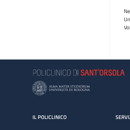
Ne
Un
Vo
Footer
IL POLICLINICO
SERVI