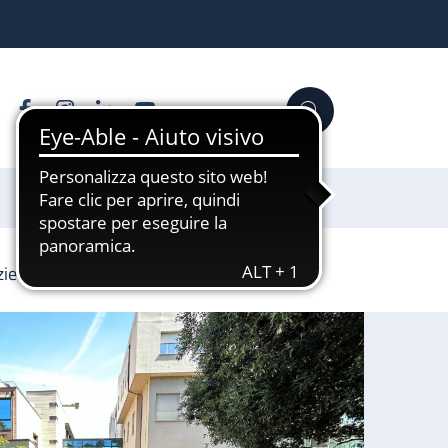
Facebook
Instagram
Linkedin
YouTube
Cerca
Sostienici
zie a UniCredit