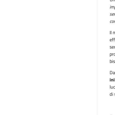
imp
sem
con
Il
ef
se
pr
bi
Da
in
lu
di 