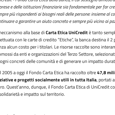
rese e delle istituzioni finanziarie sia fondamentale per far cres
pre più rispondenti ai bisogni reali delle persone: insieme al c
tinuare a garantire un aiuto concreto e sempre più vicino ai pazi
 meccanismo alla base di
Carta Etica UniCredit
è tanto sempl
fettuata con le carte di credito “Etiche”, la banca destina il 2
nza alcun costo per i titolari. Le risorse raccolte sono interam
omossi da enti e organizzazioni del Terzo Settore, selezionati 
sogni concreti delle comunità e di generare un impatto durat
l 2005 a oggi il Fondo Carta Etica ha raccolto oltre
47,8 mili
iziative e progetti socialmente utili in tutta Italia
, portati
cro. Quest’anno, dunque, il Fondo Carta Etica di UniCredit 
solidarietà e impatto sul territorio.