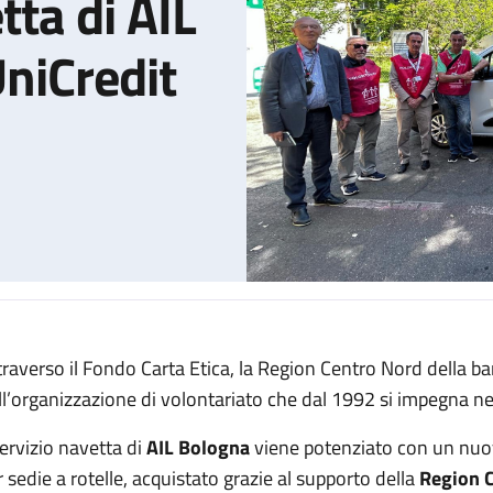
tta di AIL
niCredit
traverso il Fondo Carta Etica, la Region Centro Nord della ban
to per il servizio navetta di AIL Bologna grazie a UniCredit
ll’organizzazione di volontariato che dal 1992 si impegna ne
servizio navetta di
AIL Bologna
viene potenziato con un nuo
r sedie a rotelle, acquistato grazie al supporto della
Region C