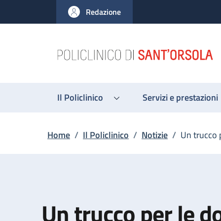
Salta al contenuto principale
Skip to footer content
Redazione
Il Policlinico
Servizi e prestazioni
Briciole di pane
Home
/
Il Policlinico
/
Notizie
/
Un trucco 
Un trucco per le d