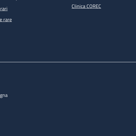
Clinica COREC
rari
e rare
ogna