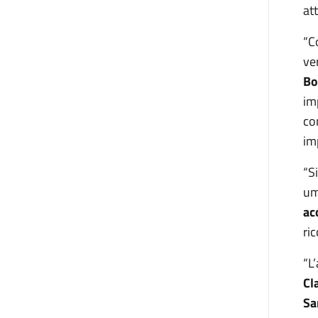
at
“C
ve
Bo
im
co
im
“S
um
ac
ri
“L
Cl
Sa