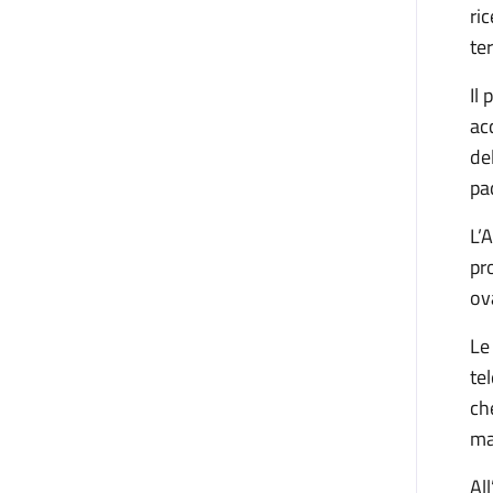
ri
te
Il
ac
de
pa
L’
pr
ov
Le
te
ch
ma
Al