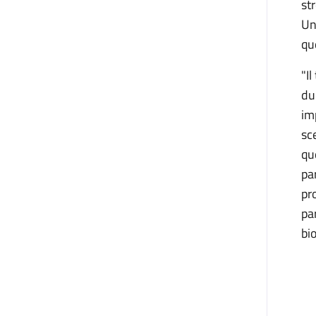
st
Un
que
"I
du
im
sc
qu
pa
pr
pa
bio