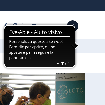
Facebook
Instagram
Linkedin
YouTube
Cerca
Sostienici