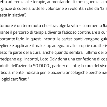
retta aderenza alle terapie, aumentando di conseguenza la pr
 grazie di cuore a tutte le volontarie e i volontari che da 12
sta iniziativa”.
l tumore è un terremoto che stravolge la vita – commenta
Sa
rante il percorso di terapia diventa faticoso continuare a c
portante farlo. In questi incontri le partecipanti vengono guid
egliere e applicare il make-up adeguato alle proprie caratteris
esto fa parte della cura, anche quando sembra l’ultimo dei pr
rtecipano agli incontri, Loto Odv dona una confezione di cosm
odotti dell'azienda SO.DI.CO., partner di Loto; la cura del viso
rticolarmente indicata per le pazienti oncologiche perché nas
logici certificati".