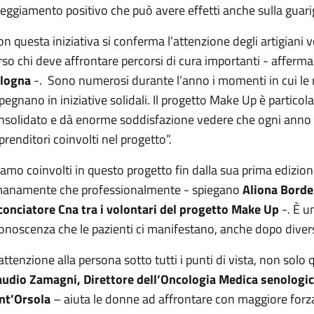
teggiamento positivo che può avere effetti anche sulla guari
on questa iniziativa si conferma l’attenzione degli artigiani 
rso chi deve affrontare percorsi di cura importanti - afferm
logna
-. Sono numerosi durante l’anno i momenti in cui le 
pegnano in iniziative solidali. Il progetto Make Up è partico
nsolidato e dà enorme soddisfazione vedere che ogni anno le 
prenditori coinvolti nel progetto”.
iamo coinvolti in questo progetto fin dalla sua prima edizione
anamente che professionalmente - spiegano
Aliona Bordei
conciatore Cna tra i volontari del progetto Make Up
-. È u
conoscenza che le pazienti ci manifestano, anche dopo divers
’attenzione alla persona sotto tutti i punti di vista, non solo 
audio Zamagni, Direttore dell’Oncologia Medica senologica
nt’Orsola
– aiuta le donne ad affrontare con maggiore forza