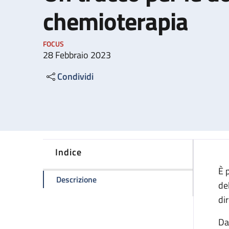
chemioterapia
FOCUS
28 Febbraio 2023
Condividi
Indice
È 
della pagina Un trucco per le donne i
Descrizione
de
di
Da