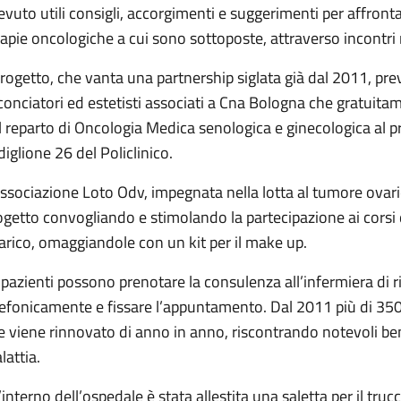
cevuto utili consigli, accorgimenti e suggerimenti per affrontar
rapie oncologiche a cui sono sottoposte, attraverso incontri 
 progetto, che vanta una partnership siglata già dal 2011, pre
conciatori ed estetisti associati a Cna Bologna che gratuitam
l reparto di Oncologia Medica senologica e ginecologica al pr
diglione 26 del Policlinico.
Associazione Loto Odv, impegnata nella lotta al tumore ovaric
ogetto convogliando e stimolando la partecipazione ai corsi 
arico, omaggiandole con un kit per il make up.
 pazienti possono prenotare la consulenza all’infermiera di r
lefonicamente e fissare l’appuntamento. Dal 2011 più di 350
e viene rinnovato di anno in anno, riscontrando notevoli benef
lattia.
l’interno dell’ospedale è stata allestita una saletta per il tru