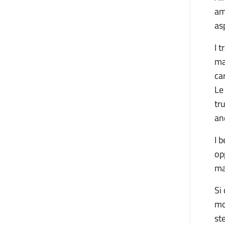
am
as
I 
ma
ca
Le
tr
an
I 
op
ma
Si
mo
st