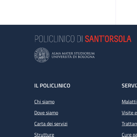
Footer
IL POLICLINICO
SERVI
Chi siamo
Malatti
Dove siamo
Visite 
Carta dei servizi
Tratta
Strutture
Cure pa