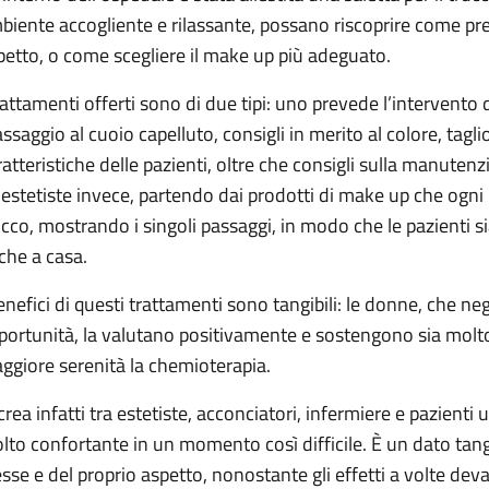
biente accogliente e rilassante, possano riscoprire come pren
petto, o come scegliere il make up più adeguato.
trattamenti offerti sono di due tipi: uno prevede l’intervento
ssaggio al cuoio capelluto, consigli in merito al colore, tagli
ratteristiche delle pazienti, oltre che consigli sulla manuten
 estetiste invece, partendo dai prodotti di make up che ogni
ucco, mostrando i singoli passaggi, in modo che le pazienti s
che a casa.
benefici di questi trattamenti sono tangibili: le donne, che n
portunità, la valutano positivamente e sostengono sia molto 
ggiore serenità la chemioterapia.
 crea infatti tra estetiste, acconciatori, infermiere e pazient
lto confortante in un momento così difficile. È un dato tangib
esse e del proprio aspetto, nonostante gli effetti a volte deva