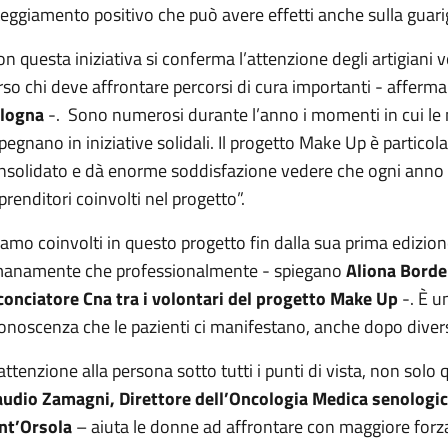
teggiamento positivo che può avere effetti anche sulla guari
on questa iniziativa si conferma l’attenzione degli artigiani 
rso chi deve affrontare percorsi di cura importanti - afferm
logna
-. Sono numerosi durante l’anno i momenti in cui le 
pegnano in iniziative solidali. Il progetto Make Up è partico
nsolidato e dà enorme soddisfazione vedere che ogni anno le 
prenditori coinvolti nel progetto”.
iamo coinvolti in questo progetto fin dalla sua prima edizione
anamente che professionalmente - spiegano
Aliona Bordei
conciatore Cna tra i volontari del progetto Make Up
-. È u
conoscenza che le pazienti ci manifestano, anche dopo divers
’attenzione alla persona sotto tutti i punti di vista, non solo 
audio Zamagni, Direttore dell’Oncologia Medica senologica
nt’Orsola
– aiuta le donne ad affrontare con maggiore forza