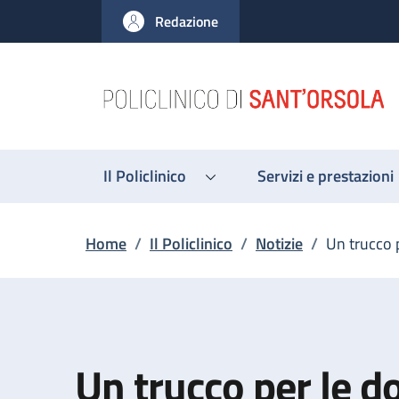
Salta al contenuto principale
Skip to footer content
Redazione
Il Policlinico
Servizi e prestazioni
Briciole di pane
Home
/
Il Policlinico
/
Notizie
/
Un trucco 
Un trucco per le d