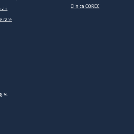
Clinica COREC
rari
e rare
ogna