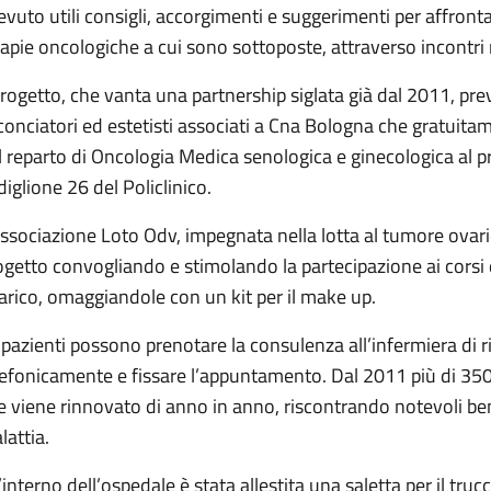
cevuto utili consigli, accorgimenti e suggerimenti per affrontar
rapie oncologiche a cui sono sottoposte, attraverso incontri 
 progetto, che vanta una partnership siglata già dal 2011, pre
conciatori ed estetisti associati a Cna Bologna che gratuitam
l reparto di Oncologia Medica senologica e ginecologica al pr
diglione 26 del Policlinico.
Associazione Loto Odv, impegnata nella lotta al tumore ovaric
ogetto convogliando e stimolando la partecipazione ai corsi 
arico, omaggiandole con un kit per il make up.
 pazienti possono prenotare la consulenza all’infermiera di r
lefonicamente e fissare l’appuntamento. Dal 2011 più di 350
e viene rinnovato di anno in anno, riscontrando notevoli benef
lattia.
l’interno dell’ospedale è stata allestita una saletta per il tru