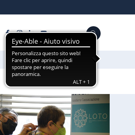
Facebook
Instagram
Linkedin
YouTube
Cerca
Sostienici