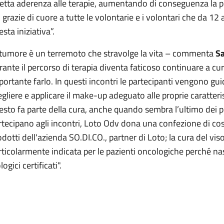
retta aderenza alle terapie, aumentando di conseguenza la pr
 grazie di cuore a tutte le volontarie e i volontari che da 12
sta iniziativa”.
l tumore è un terremoto che stravolge la vita – commenta
Sa
rante il percorso di terapia diventa faticoso continuare a c
portante farlo. In questi incontri le partecipanti vengono guid
egliere e applicare il make-up adeguato alle proprie caratteris
esto fa parte della cura, anche quando sembra l’ultimo dei pr
rtecipano agli incontri, Loto Odv dona una confezione di cosm
odotti dell'azienda SO.DI.CO., partner di Loto; la cura del viso
rticolarmente indicata per le pazienti oncologiche perché nas
logici certificati".