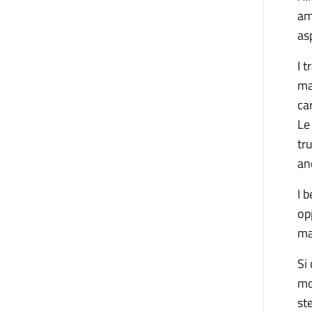
am
as
I 
ma
ca
Le
tr
an
I 
op
ma
Si
mo
st