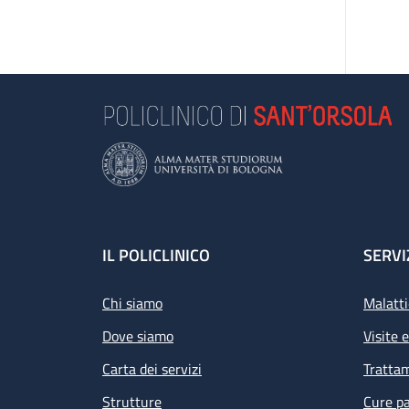
Footer
IL POLICLINICO
SERVI
Chi siamo
Malatti
Dove siamo
Visite 
Carta dei servizi
Tratta
Strutture
Cure pa