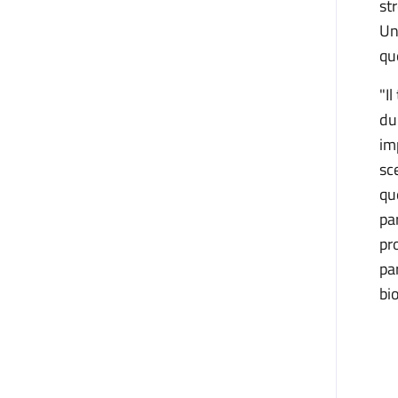
st
Un
que
"I
du
im
sc
qu
pa
pr
pa
bio