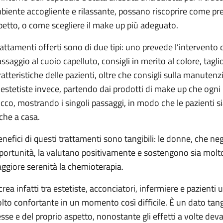
biente accogliente e rilassante, possano riscoprire come pren
petto, o come scegliere il make up più adeguato.
trattamenti offerti sono di due tipi: uno prevede l’intervento
ssaggio al cuoio capelluto, consigli in merito al colore, tagli
ratteristiche delle pazienti, oltre che consigli sulla manuten
 estetiste invece, partendo dai prodotti di make up che ogni
ucco, mostrando i singoli passaggi, in modo che le pazienti s
che a casa.
benefici di questi trattamenti sono tangibili: le donne, che n
portunità, la valutano positivamente e sostengono sia molto 
ggiore serenità la chemioterapia.
 crea infatti tra estetiste, acconciatori, infermiere e pazient
lto confortante in un momento così difficile. È un dato tangib
esse e del proprio aspetto, nonostante gli effetti a volte deva