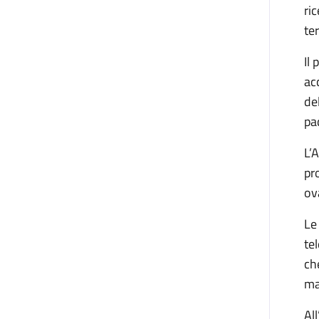
ri
te
Il
ac
de
pa
L’
pr
ov
Le
te
ch
ma
Al