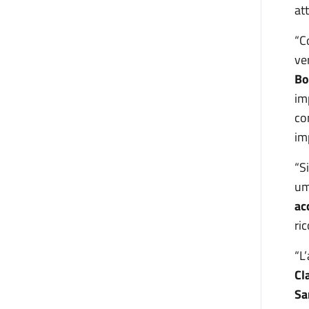
at
“C
ve
Bo
im
co
im
“S
um
ac
ri
“L
Cl
Sa