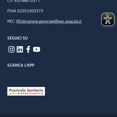
C.F. 92038610371
P.IVA 02553300373
PEC:
PEIdirezione.generale@pec.aosp.bo.it
SEGUICI SU
SCARICA L'APP