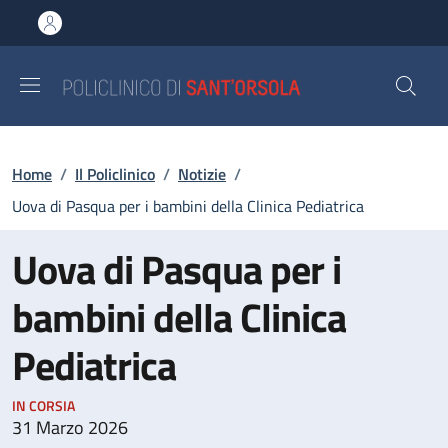
Salta al contenuto principale
Skip to footer content
Briciole di pane
Home
/
Il Policlinico
/
Notizie
/
Uova di Pasqua per i bambini della Clinica Pediatrica
Uova di Pasqua per i
bambini della Clinica
Pediatrica
IN CORSIA
31 Marzo 2026