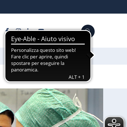
Facebook
Instagram
Linkedin
YouTube
Cerca
Sostienici