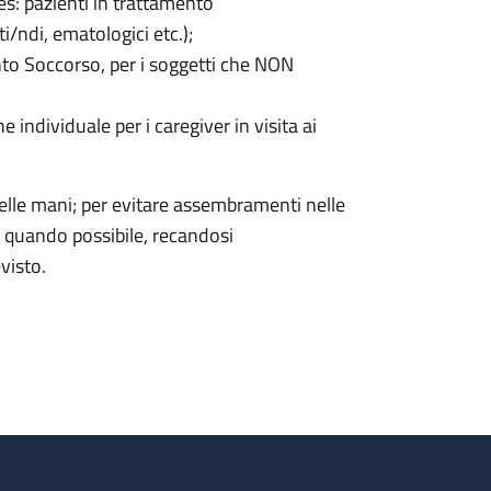
(es: pazienti in trattamento
i/ndi, ematologici etc.);
ronto Soccorso, per i soggetti che NON
e individuale per i caregiver in visita ai
elle mani; per evitare assembramenti nelle
ite quando possibile, recandosi
visto.