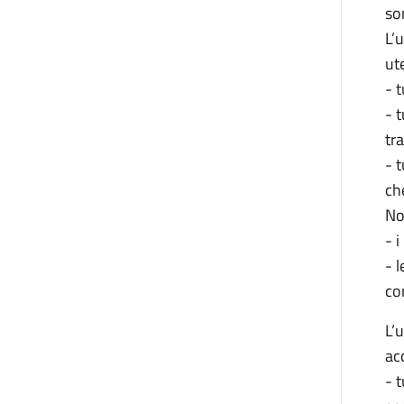
so
L’u
ute
- t
- 
tr
- 
ch
Non
- i
- 
co
L’u
ac
- t