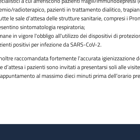
ecialistici a cui afferiscono pazienti fragili/immunodepressi 
emio/radioterapico, pazienti in trattamento dialitico, trapiant
tutte le sale d’attesa delle strutture sanitarie, compresi i P
esentino sintomatologia respiratoria;
ane in vigore l'obbligo all'utilizzo dei dispositivi di protezion
zienti positivi per infezione da SARS-CoV-2.
inoltre raccomandata fortemente l’accurata igienizzazione d
le d’attesa i pazienti sono invitati a presentarsi soli alle vis
l'appuntamento al massimo dieci minuti prima dell’orario pre