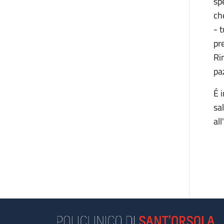
sp
ch
- 
pr
Rim
pa
É 
sa
al