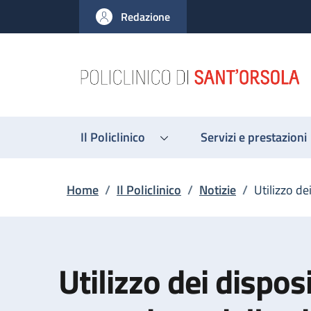
Salta al contenuto principale
Skip to footer content
Redazione
Il Policlinico
Servizi e prestazioni
Briciole di pane
Home
/
Il Policlinico
/
Notizie
/
Utilizzo de
Utilizzo dei disposi