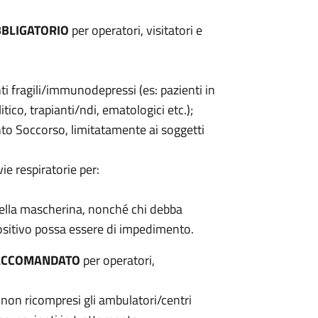
BLIGATORIO
per operatori, visitatori e
enti fragili/immunodepressi (es: pazienti in
ico, trapianti/ndi, ematologici etc.);
onto Soccorso, limitatamente ai soggetti
ie respiratorie per:
 della mascherina, nonché chi debba
positivo possa essere di impedimento.
ACCOMANDATO
per operatori,
ie non ricompresi gli ambulatori/centri