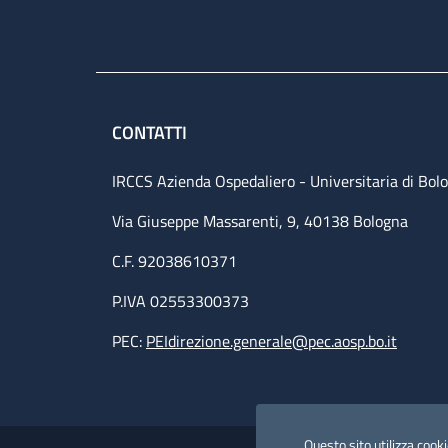
CONTATTI
IRCCS Azienda Ospedaliero - Universitaria di Bol
Via Giuseppe Massarenti, 9, 40138 Bologna
C.F. 92038610371
P.IVA 02553300373
PEC:
PEIdirezione.generale@pec.aosp.bo.it
Useful links section
Questo sito utilizza cookie