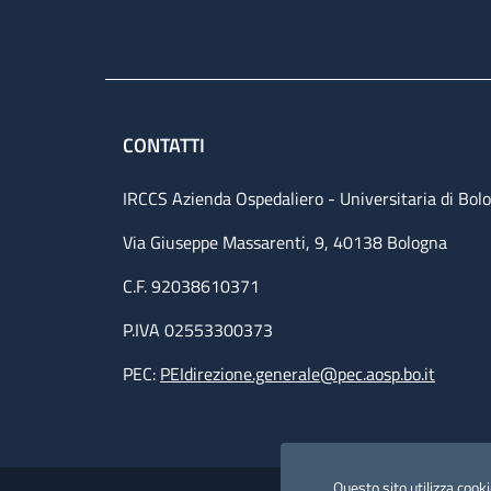
CONTATTI
IRCCS Azienda Ospedaliero - Universitaria di Bol
Via Giuseppe Massarenti, 9, 40138 Bologna
C.F. 92038610371
P.IVA 02553300373
PEC:
PEIdirezione.generale@pec.aosp.bo.it
Useful links section
Questo sito utilizza cookie