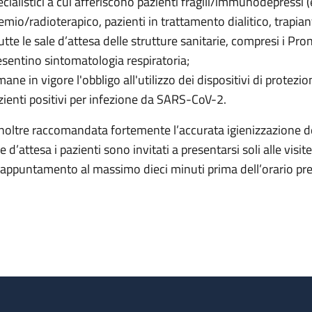
ecialistici a cui afferiscono pazienti fragili/immunodepressi 
emio/radioterapico, pazienti in trattamento dialitico, trapiant
tutte le sale d’attesa delle strutture sanitarie, compresi i P
esentino sintomatologia respiratoria;
ane in vigore l'obbligo all'utilizzo dei dispositivi di protezion
zienti positivi per infezione da SARS-CoV-2.
inoltre raccomandata fortemente l’accurata igienizzazione d
le d’attesa i pazienti sono invitati a presentarsi soli alle vis
l'appuntamento al massimo dieci minuti prima dell’orario pre