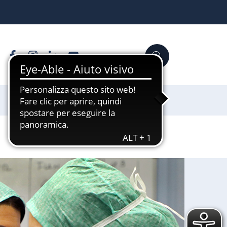
Facebook
Instagram
Linkedin
YouTube
Cerca
Sostienici