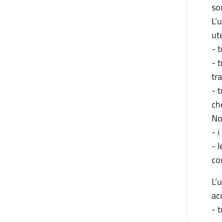
so
L’u
ute
- t
- 
tr
- 
ch
Non
- i
- 
co
L’u
ac
- t