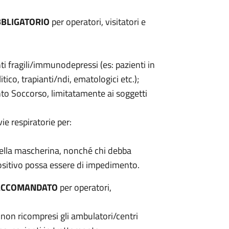
BLIGATORIO
per operatori, visitatori e
enti fragili/immunodepressi (es: pazienti in
ico, trapianti/ndi, ematologici etc.);
onto Soccorso, limitatamente ai soggetti
ie respiratorie per:
 della mascherina, nonché chi debba
positivo possa essere di impedimento.
ACCOMANDATO
per operatori,
ie non ricompresi gli ambulatori/centri