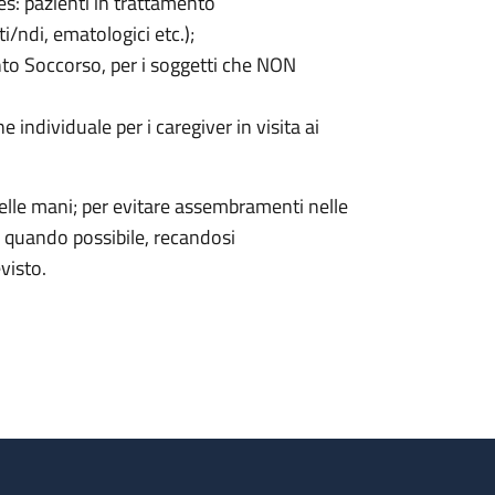
(es: pazienti in trattamento
i/ndi, ematologici etc.);
ronto Soccorso, per i soggetti che NON
e individuale per i caregiver in visita ai
elle mani; per evitare assembramenti nelle
ite quando possibile, recandosi
visto.