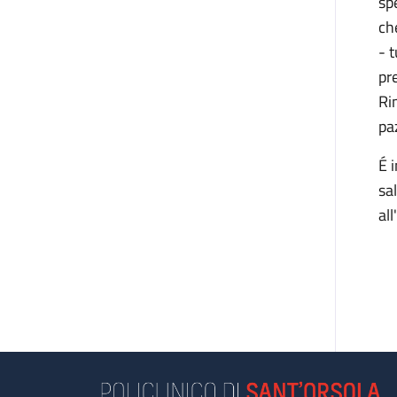
sp
ch
- 
pr
Rim
pa
É 
sa
al