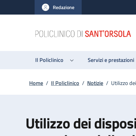
Salta al contenuto principale
Skip to footer content
Redazione
Il Policlinico
Servizi e prestazioni
Briciole di pane
Home
/
Il Policlinico
/
Notizie
/
Utilizzo de
Utilizzo dei disposi