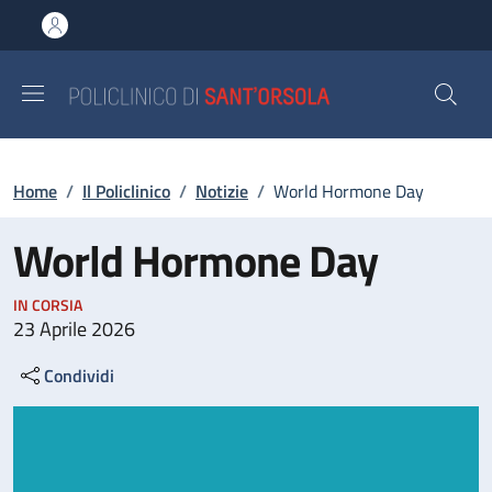
Salta al contenuto principale
Skip to footer content
Briciole di pane
Home
/
Il Policlinico
/
Notizie
/
World Hormone Day
World Hormone Day
IN CORSIA
23 Aprile 2026
Condividi