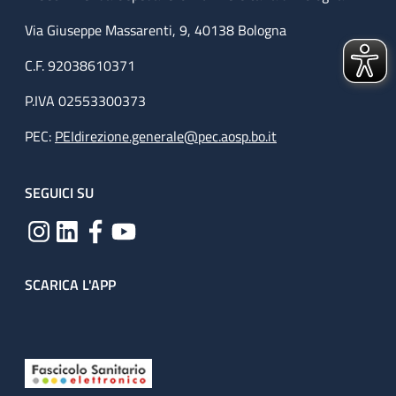
Via Giuseppe Massarenti, 9, 40138 Bologna
C.F. 92038610371
P.IVA 02553300373
PEC:
PEIdirezione.generale@pec.aosp.bo.it
SEGUICI SU
SCARICA L'APP