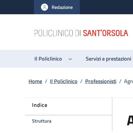
Salta al contenuto principale
Skip to footer content
Redazione
Il Policlinico
Servizi e prestazioni
Briciole di pane
Home
/
Il Policlinico
/
Professionisti
/
Agn
Indice
della pagina Agnese Lambertini
Struttura