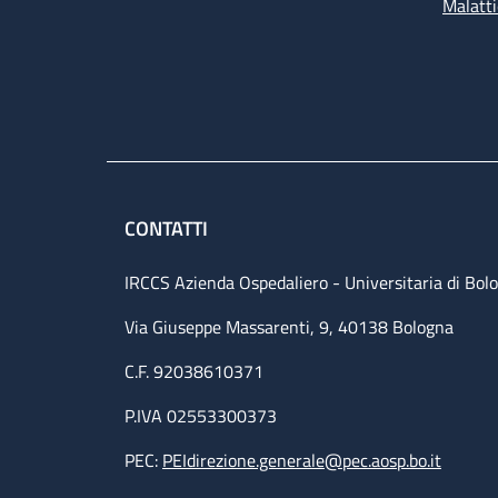
Malatti
CONTATTI
IRCCS Azienda Ospedaliero - Universitaria di Bol
Via Giuseppe Massarenti, 9, 40138 Bologna
C.F. 92038610371
P.IVA 02553300373
PEC:
PEIdirezione.generale@pec.aosp.bo.it