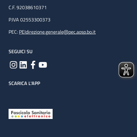
C.F. 92038610371
P.IVA 02553300373
PEC:
PEIdirezione.generale@pec.aosp.bo.it
SEGUICI SU
SCARICA L'APP