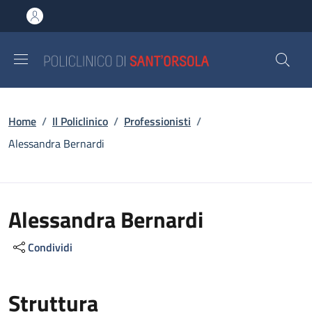
Salta al contenuto principale
Skip to footer content
Briciole di pane
Home
/
Il Policlinico
/
Professionisti
/
Alessandra Bernardi
Alessandra Bernardi
Condividi
Struttura