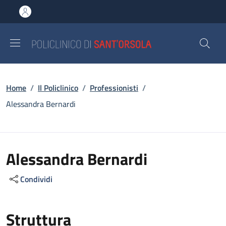
Salta al contenuto principale
Skip to footer content
Briciole di pane
Home
/
Il Policlinico
/
Professionisti
/
Alessandra Bernardi
Alessandra Bernardi
Condividi
Struttura