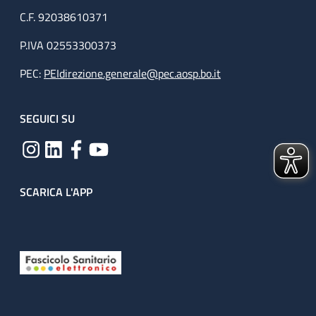
C.F. 92038610371
P.IVA 02553300373
PEC:
PEIdirezione.generale@pec.aosp.bo.it
SEGUICI SU
SCARICA L'APP