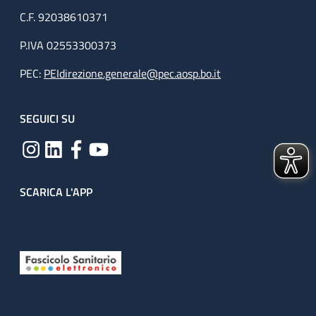
C.F. 92038610371
P.IVA 02553300373
PEC:
PEIdirezione.generale@pec.aosp.bo.it
SEGUICI SU
SCARICA L'APP