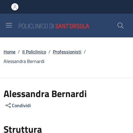
Salta al contenuto principale
Skip to footer content
Briciole di pane
Home
/
Il Policlinico
/
Professionisti
/
Alessandra Bernardi
Alessandra Bernardi
Condividi
Struttura