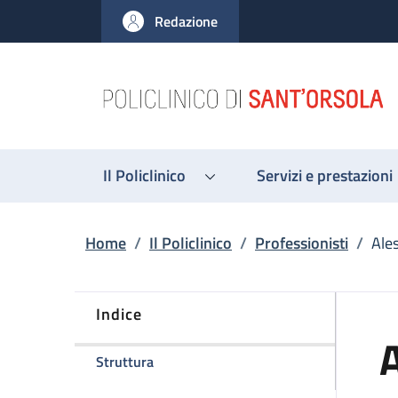
Salta al contenuto principale
Skip to footer content
Redazione
Il Policlinico
Servizi e prestazioni
Briciole di pane
Home
/
Il Policlinico
/
Professionisti
/
Ale
Indice
della pagina Alessandra Bernardi
Struttura