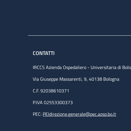
CONTATTI
IRCCS Azienda Ospedaliero - Universitaria di Bol
Via Giuseppe Massarenti, 9, 40138 Bologna
C.F. 92038610371
P.IVA 02553300373
PEC:
PEIdirezione.generale@pec.aosp.bo.it