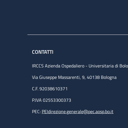
CONTATTI
IRCCS Azienda Ospedaliero - Universitaria di Bol
Via Giuseppe Massarenti, 9, 40138 Bologna
C.F. 92038610371
P.IVA 02553300373
PEC:
PEIdirezione.generale@pec.aosp.bo.it