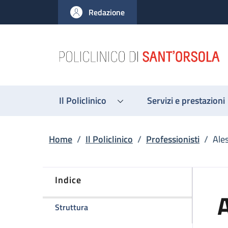
Salta al contenuto principale
Skip to footer content
Redazione
Il Policlinico
Servizi e prestazioni
Briciole di pane
Home
/
Il Policlinico
/
Professionisti
/
Ale
Indice
della pagina Alessandra Bernardi
Struttura