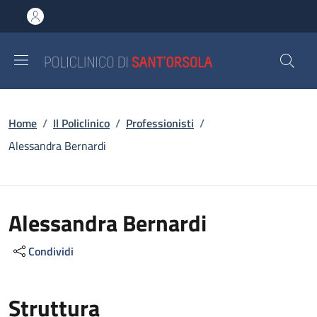
Salta al contenuto principale
Skip to footer content
Briciole di pane
Home
/
Il Policlinico
/
Professionisti
/
Alessandra Bernardi
Alessandra Bernardi
Condividi
Struttura