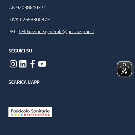
C.F. 92038610371
P.IVA 02553300373
PEC:
PEIdirezione.generale@pec.aosp.bo.it
SEGUICI SU
SCARICA L'APP