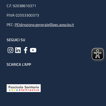
C.F. 92038610371
P.IVA 02553300373
PEC:
PEIdirezione.generale@pec.aosp.bo.it
SEGUICI SU
SCARICA L'APP