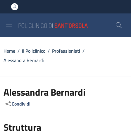
Salta al contenuto principale
Skip to footer content
Briciole di pane
Home
/
Il Policlinico
/
Professionisti
/
Alessandra Bernardi
Alessandra Bernardi
Condividi
Struttura